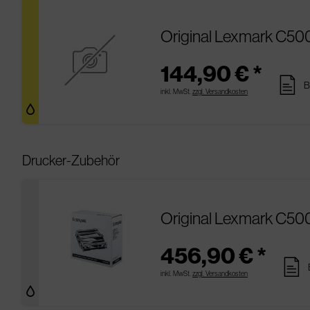
Original Lexmark C50
144,90 € *
pages
B
inkl. MwSt.
zzgl. Versandkosten
Drucker-Zubehör
Original Lexmark C50
456,90 € *
pages
inkl. MwSt.
zzgl. Versandkosten