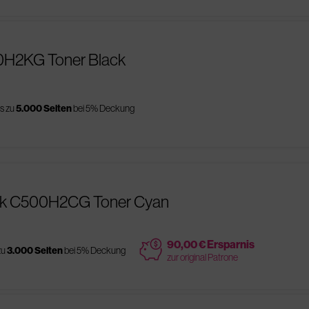
0H2KG Toner Black
is zu
5.000 Seiten
bei 5% Deckung
rk C500H2CG Toner Cyan
price
90,00 € Ersparnis
zu
3.000 Seiten
bei 5% Deckung
zur original Patrone