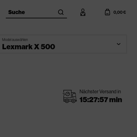
search
account
cart
Suche
0,00 €
Model auswählen
Nächster Versand in
shipping