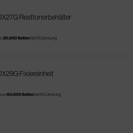
0X27G Resttonerbehälter
zu
30.000 Seiten
bei 5% Deckung
X29G Fixiereinheit
is zu
60.000 Seiten
bei 5% Deckung