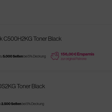
rk C500H2KG Toner Black
price
156,00 € Ersparnis
zu
5.000 Seiten
bei 5% Deckung
zur original Patrone
0S2KG Toner Black
u
2.500 Seiten
bei 5% Deckung