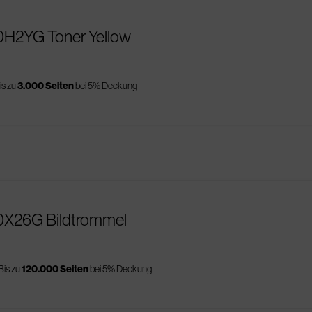
0H2YG Toner Yellow
is zu
3.000 Seiten
bei 5% Deckung
0X26G Bildtrommel
Bis zu
120.000 Seiten
bei 5% Deckung