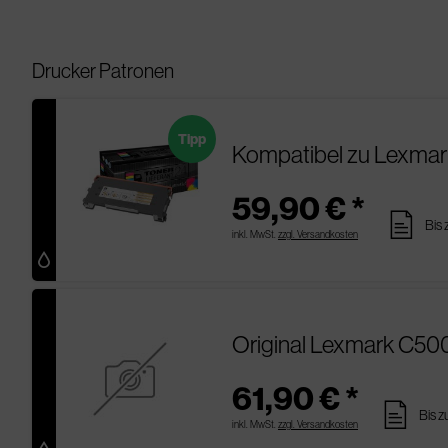
Drucker Patronen
Tipp
Kompatibel zu Lexma
59,90 € *
pages
Bis 
inkl. MwSt.
zzgl. Versandkosten
Original Lexmark C50
61,90 € *
pages
Bis z
inkl. MwSt.
zzgl. Versandkosten