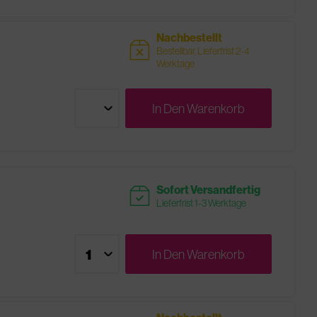
Nachbestellt
sold
Bestellbar, Lieferfrist 2-4
Werktage
In Den
Warenkorb
readytoship
Sofort Versandfertig
Lieferfrist 1-3 Werktage
In Den
Warenkorb