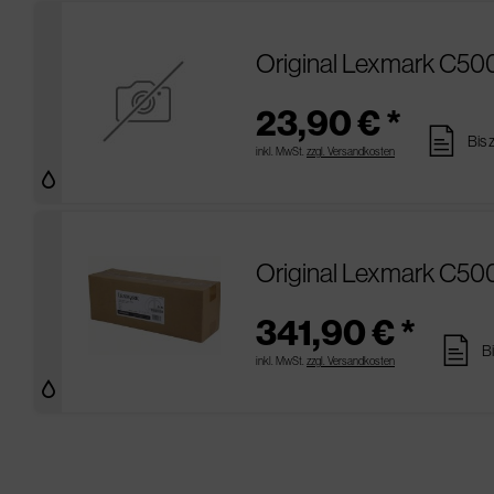
Original Lexmark C50
23,90 € *
pages
Bis 
inkl. MwSt.
zzgl. Versandkosten
Original Lexmark C500
341,90 € *
pages
B
inkl. MwSt.
zzgl. Versandkosten