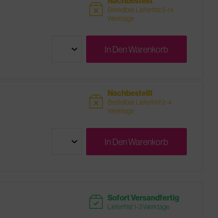
Nachbestellt
sold
Bestellbar, Lieferfrist 5-14
Werktage
In Den
Warenkorb
Nachbestellt
sold
Bestellbar, Lieferfrist 2-4
Werktage
In Den
Warenkorb
readytoship
Sofort Versandfertig
Lieferfrist 1-3 Werktage