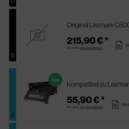
Original Lexmark C50
215,90 € *
pages
B
inkl. MwSt.
zzgl. Versandkosten
Tipp
Kompatibel zu Lexma
55,90 € *
pages
Bis 
inkl. MwSt.
zzgl. Versandkosten