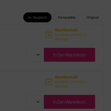
Im Vergleich
Kompatible
Original
Nachbestellt
sold
Bestellbar, Lieferfrist 1-3
Werktage
In Den
Warenkorb
Nachbestellt
sold
Bestellbar, Lieferfrist 2-4
Werktage
In Den
Warenkorb