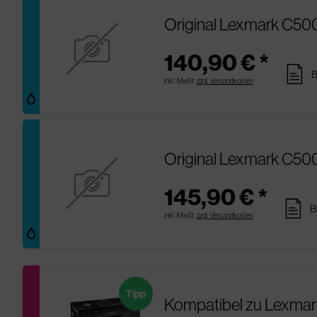
Original Lexmark C5
140,90 € *
pages
B
inkl. MwSt.
zzgl. Versandkosten
Original Lexmark C5
145,90 € *
pages
B
inkl. MwSt.
zzgl. Versandkosten
Tipp
Kompatibel zu Lexma