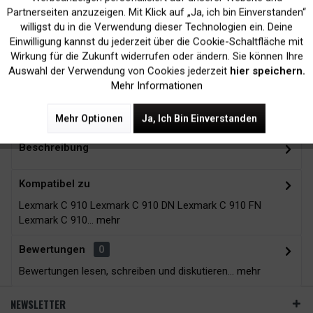
Inaktiv
Marketing
Partnerseiten anzuzeigen. Mit Klick auf „Ja, ich bin Einverstanden“
willigst du in die Verwendung dieser Technologien ein. Deine
Kein Verlust der
Versand innerhalb von
Einwilligung kannst du jederzeit über die Cookie-Schaltfläche mit
Druckergarantie
24H*
Inaktiv
Tracking
Wirkung für die Zukunft widerrufen oder ändern. Sie können Ihre
Auswahl der Verwendung von Cookies jederzeit
hier speichern.
Mehr Informationen
Zubehör
10
Mehr Optionen
Ja, Ich Bin Einverstanden
Beschreibung
Kompatibel zu
Lexmark C 910 Lexmark C 910 DN Lexmark C 910 FN
Lexmark C 910...
mehr
Bewertungen
0
Bewertungen lesen, schreiben und diskutieren...
mehr
NEWSLETTER