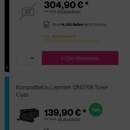
304,90 € *
inkl. MwSt.
zzgl. Versandkosten
pages
Bis zu
14.000 Seiten
bei 5% Deckung
Nachbestellt
sold
Bestellbar, Lieferfrist 5-14 Werktage
In Den
Warenkorb
Kompatibel zu Lexmark 12N0768 Toner
Cyan
139,90 € *
Tipp
inkl. MwSt.
zzgl. Versandkosten