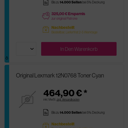
pages
Bis zu
14.000 Seiten
bei 5% Deckung
325,00 € Ersparnis
price
zur original Patrone
Nachbestellt
sold
Bestellbar, Lieferfrist 2-5 Werktage
In Den
Warenkorb
Original Lexmark 12N0768 Toner Cyan
464,90 € *
inkl. MwSt.
zzgl. Versandkosten
pages
Bis zu
14.000 Seiten
bei 5% Deckung
Nachbestellt
sold