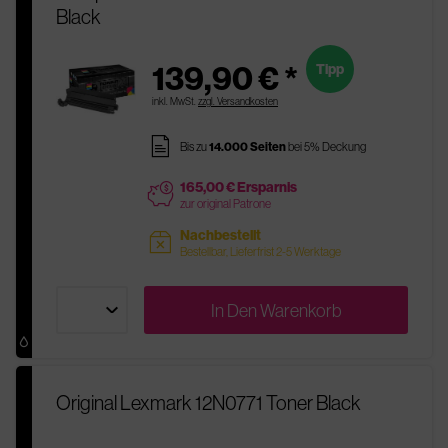
Black
139,90 € *
Tipp
inkl. MwSt.
zzgl. Versandkosten
pages
Bis zu
14.000 Seiten
bei 5% Deckung
165,00 € Ersparnis
price
zur original Patrone
Nachbestellt
sold
Bestellbar, Lieferfrist 2-5 Werktage
In Den
Warenkorb
Original Lexmark 12N0771 Toner Black