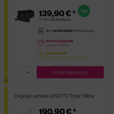
139,90 € *
Tipp
inkl. MwSt.
zzgl. Versandkosten
pages
Bis zu
14.000 Seiten
bei 5% Deckung
51,00 € Ersparnis
price
zur original Patrone
Nachbestellt
sold
Bestellbar, Lieferfrist 2-5 Werktage
In Den
Warenkorb
Original Lexmark 12N0770 Toner Yellow
190,90 € *