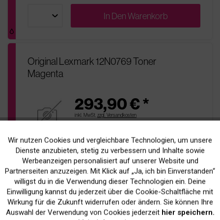
In Den
Warenkorb
Original Lexmark 12N0769 Toner
Magenta
293,90 € *
inkl. MwSt.
zzgl. Versandkosten
pages
Bis zu
14.000 Seiten
bei 5% Deckung
Wir nutzen Cookies und vergleichbare Technologien, um unsere
Aktiv
Funktionale
Dienste anzubieten, stetig zu verbessern und Inhalte sowie
Nachbestellt
sold
Werbeanzeigen personalisiert auf unserer Website und
Bestellbar, Lieferfrist 2-4 Werktage
Inaktiv
Marketing
Partnerseiten anzuzeigen. Mit Klick auf „Ja, ich bin Einverstanden“
willigst du in die Verwendung dieser Technologien ein. Deine
Einwilligung kannst du jederzeit über die Cookie-Schaltfläche mit
In Den
Warenkorb
Inaktiv
Tracking
Wirkung für die Zukunft widerrufen oder ändern. Sie können Ihre
Auswahl der Verwendung von Cookies jederzeit
hier speichern.