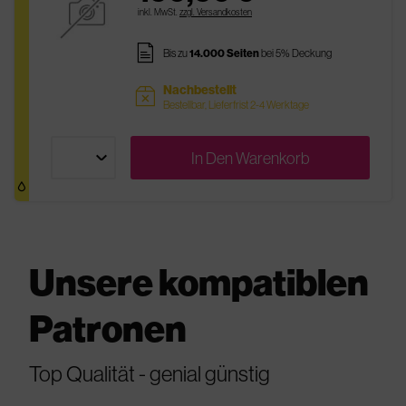
inkl. MwSt.
zzgl. Versandkosten
pages
Bis zu
14.000 Seiten
bei 5% Deckung
Nachbestellt
sold
Bestellbar, Lieferfrist 2-4 Werktage
In Den
Warenkorb
Unsere kompatiblen
Patronen
Top Qualität - genial günstig