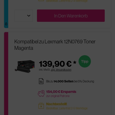
Bestellbar, Lieferfrist 2-4 Werktage
In Den
Warenkorb
Kompatibel zu Lexmark 12N0769 Toner
Magenta
139,90 € *
Tipp
inkl. MwSt.
zzgl. Versandkosten
pages
Bis zu
14.000 Seiten
bei 5% Deckung
154,00 € Ersparnis
price
zur original Patrone
Nachbestellt
sold
Bestellbar, Lieferfrist 2-5 Werktage