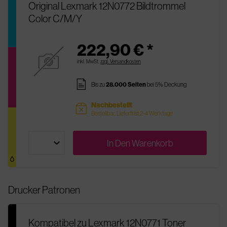
Original Lexmark 12N0772 Bildtrommel
Color C/M/Y
222,90 € *
inkl. MwSt.
zzgl. Versandkosten
pages
Bis zu
28.000 Seiten
bei 5% Deckung
Nachbestellt
sold
Bestellbar, Lieferfrist 2-4 Werktage
In Den
Warenkorb
Drucker Patronen
Kompatibel zu Lexmark 12N0771 Toner