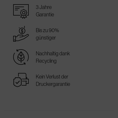
warranty_certificate
3 Jahre
Garantie
best_price
Bis zu 90%
günstiger
sustainable
Nachhaltig dank
Recycling
warranty
Kein Verlust der
Druckergarantie