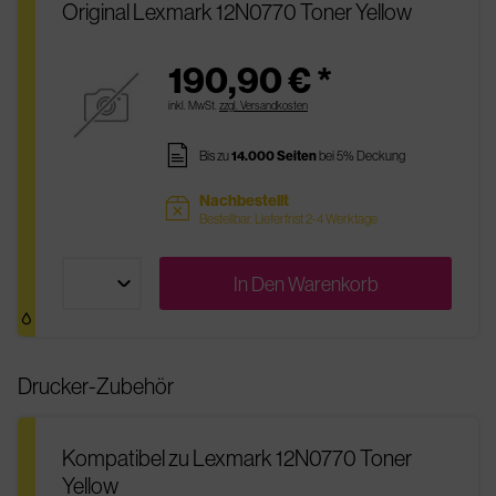
Original Lexmark 12N0770 Toner Yellow
190,90 € *
inkl. MwSt.
zzgl. Versandkosten
pages
Bis zu
14.000 Seiten
bei 5% Deckung
Nachbestellt
sold
Bestellbar, Lieferfrist 2-4 Werktage
In Den
Warenkorb
Drucker-Zubehör
Kompatibel zu Lexmark 12N0770 Toner
Yellow