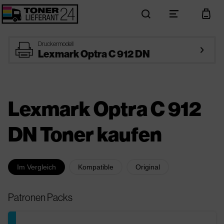
search
menu
cart
printer
Druckermodell
arrow_right
Lexmark Optra C 912 DN
Lexmark Optra C 912
DN Toner kaufen
Im Vergleich
Kompatible
Original
Patronen Packs