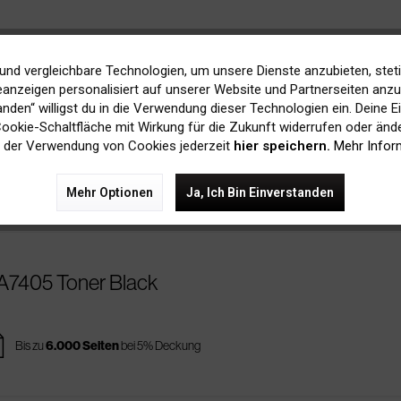
und vergleichbare Technologien, um unsere Dienste anzubieten, stet
anzeigen personalisiert auf unserer Website und Partnerseiten anzuz
2A7400 Toner Black
tanden“ willigst du in die Verwendung dieser Technologien ein. Deine E
 Cookie-Schaltfläche mit Wirkung für die Zukunft widerrufen oder ände
 der Verwendung von Cookies jederzeit
hier speichern.
Mehr Infor
s
Bis zu
3.000 Seiten
bei 5% Deckung
Mehr Optionen
Ja, Ich Bin Einverstanden
2A7405 Toner Black
es
Bis zu
6.000 Seiten
bei 5% Deckung