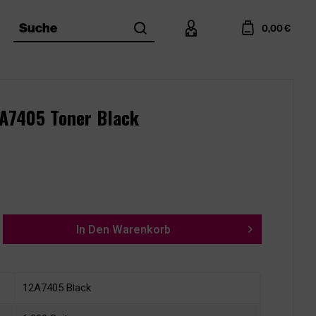
search
account
cart
Suche
0,00 €
2A7405 Toner Black
In Den
Warenkorb
12A7405 Black