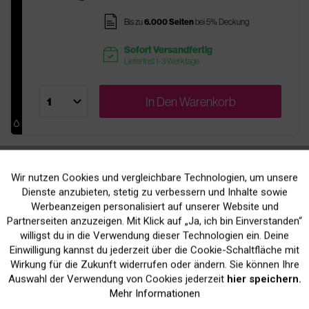
pages
Bis zu
6.000 Seiten
bei 5% Deckung
Sofort Versandfertig
readytoship
Lieferfrist 1-3 Werktage
In Den
Warenkorb
Wir nutzen Cookies und vergleichbare Technologien, um unsere
Aktiv
Funktionale
Unsere kompatiblen
Dienste anzubieten, stetig zu verbessern und Inhalte sowie
Werbeanzeigen personalisiert auf unserer Website und
Inaktiv
Patronen
Marketing
Partnerseiten anzuzeigen. Mit Klick auf „Ja, ich bin Einverstanden“
willigst du in die Verwendung dieser Technologien ein. Deine
Einwilligung kannst du jederzeit über die Cookie-Schaltfläche mit
Top Qualität - genial günstig
Inaktiv
Tracking
Wirkung für die Zukunft widerrufen oder ändern. Sie können Ihre
Auswahl der Verwendung von Cookies jederzeit
hier speichern.
Mehr Informationen
3 Jahre