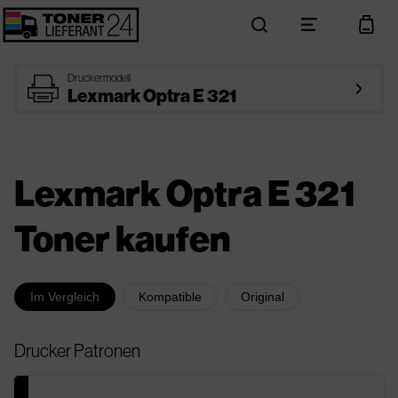
search
menu
cart
printer
Druckermodell
arrow_right
Lexmark Optra E 321
Lexmark Optra E 321
Toner kaufen
Im Vergleich
Kompatible
Original
Drucker Patronen