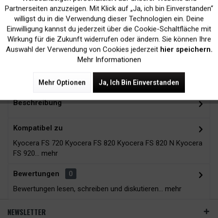
Inaktiv
Marketing
Partnerseiten anzuzeigen. Mit Klick auf „Ja, ich bin Einverstanden“
willigst du in die Verwendung dieser Technologien ein. Deine
Kein Verlust der
Versand innerhalb von
Einwilligung kannst du jederzeit über die Cookie-Schaltfläche mit
Druckergarantie
24H*
Inaktiv
Tracking
Wirkung für die Zukunft widerrufen oder ändern. Sie können Ihre
Auswahl der Verwendung von Cookies jederzeit
hier speichern.
Mehr Informationen
Zubehör
5
Mehr Optionen
Ja, Ich Bin Einverstanden
Beschreibung
Kompatibel zu
Kyocera FS 720 Kyocera FS 820 Kyocera FS 820 N Kyocera
FS 920...
mehr
Bewertungen
0
Bewertungen lesen, schreiben und diskutieren...
mehr
NEWSLETTER