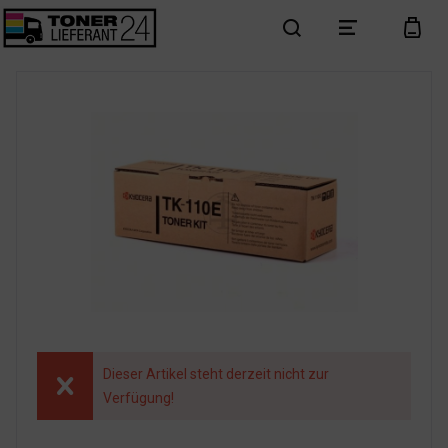
search
menu
cart
Dieser Artikel steht derzeit nicht zur
Verfügung!