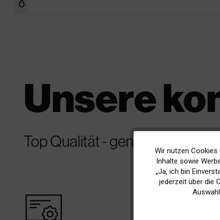
Unsere ko
Top Qualität - genial günstig
Wir nutzen Cookies 
Funktionale
Inhalte sowie Werbe
„Ja, ich bin Einvers
Marketing
jederzeit über die
Auswahl
warranty_certificate
best_p
Tracking