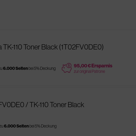
a TK-110 Toner Black (1T02FV0DE0)
price
95,00 € Ersparnis
zu
6.000 Seiten
bei 5% Deckung
zur original Patrone
FV0DE0 / TK-110 Toner Black
 zu
6.000 Seiten
bei 5% Deckung