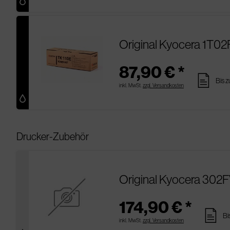
Original Kyocera 1T02
87,90 € *
pages
Bis 
inkl. MwSt.
zzgl. Versandkosten
Drucker-Zubehör
Original Kyocera 302F
174,90 € *
pages
Bi
inkl. MwSt.
zzgl. Versandkosten