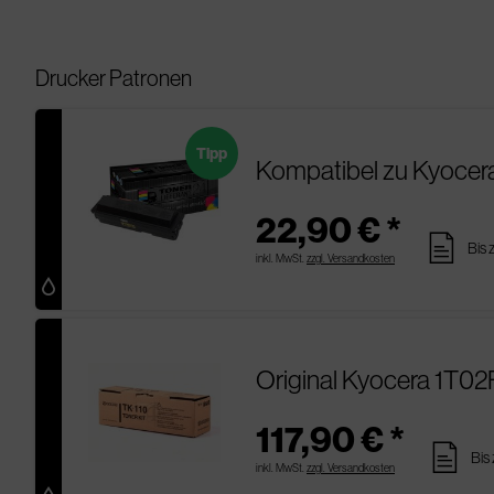
Drucker Patronen
Tipp
Kompatibel zu Kyocer
22,90 € *
pages
Bis 
inkl. MwSt.
zzgl. Versandkosten
Original Kyocera 1T02
117,90 € *
pages
Bis
inkl. MwSt.
zzgl. Versandkosten