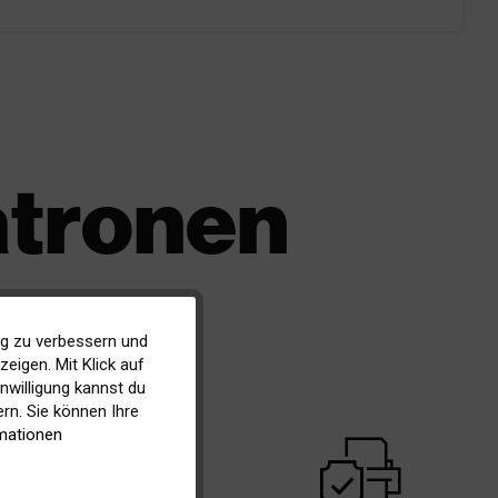
atronen
ig zu verbessern und
Aktiv
eigen. Mit Klick auf
inwilligung kannst du
Inaktiv
rn. Sie können Ihre
mationen
warranty
Inaktiv