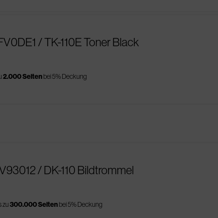
FV0DE1 / TK-110E Toner Black
zu
2.000 Seiten
bei 5% Deckung
V93012 / DK-110 Bildtrommel
s zu
300.000 Seiten
bei 5% Deckung