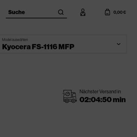
search
account
cart
Suche
0,00 €
Model auswählen
Nächster Versand in
shipping