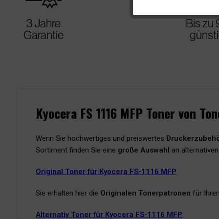
3 Jahre
Bis zu
Garantie
günst
Kyocera FS 1116 MFP Toner von Ton
Wenn Sie hochwertiges und preiswertes
Druckerzubeh
Sortiment finden Sie eine
große Auswahl
an alternative
Original Toner für Kyocera FS-1116 MFP
Sie erhalten hier die
Originalen Tonerpatronen
für Ihre
Alternativ Toner für Kyocera FS-1116 MFP