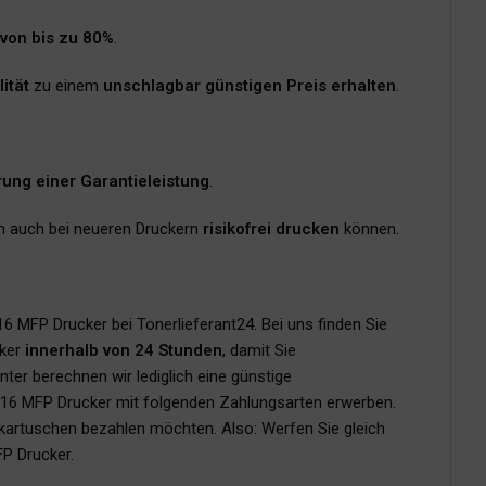
 von bis zu 80%
.
ität
zu einem
unschlagbar günstigen Preis erhalten
.
rung einer Garantieleistung
.
en auch bei neueren Druckern
risikofrei drucken
können.
6 MFP Drucker bei Tonerlieferant24. Bei uns finden Sie
cker
innerhalb von 24 Stunden
, damit Sie
unter berechnen wir lediglich eine günstige
1116 MFP Drucker mit folgenden Zahlungsarten erwerben.
erkartuschen bezahlen möchten. Also: Werfen Sie gleich
FP Drucker.