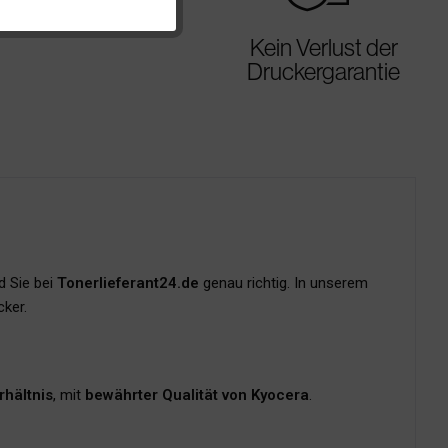
Kein Verlust der
Druckergarantie
d Sie bei
Tonerlieferant24.de
genau richtig. In unserem
ker.
rhältnis
, mit
bewährter Qualität von Kyocera
.