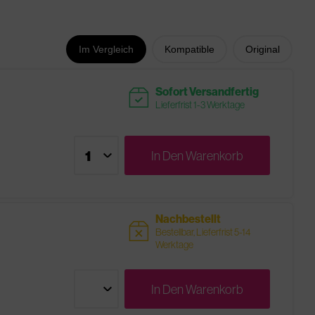
Im Vergleich
Kompatible
Original
readytoship
Sofort Versandfertig
Lieferfrist 1-3 Werktage
In Den
Warenkorb
Nachbestellt
sold
Bestellbar, Lieferfrist 5-14
Werktage
In Den
Warenkorb