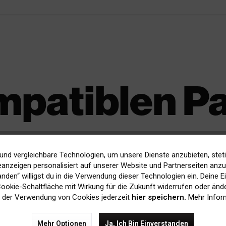
mpatiblen P
und vergleichbare Technologien, um unsere Dienste anzubieten, stet
anzeigen personalisiert auf unserer Website und Partnerseiten anzuz
tanden“ willigst du in die Verwendung dieser Technologien ein. Deine E
 Cookie-Schaltfläche mit Wirkung für die Zukunft widerrufen oder ände
 der Verwendung von Cookies jederzeit
hier speichern.
Mehr Infor
rice
sustainable
Mehr Optionen
Ja, Ich Bin Einverstanden