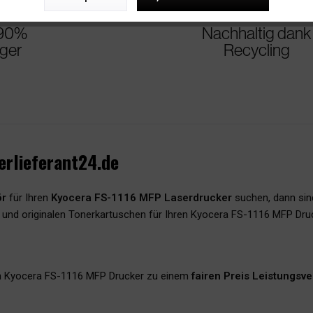
 90%
Nachhaltig dank
iger
Recycling
erlieferant24.de
ör
für Ihren
Kyocera FS-1116 MFP Laserdrucker
suchen, dann sin
n und originalen Tonerkartuschen für Ihren Kyocera FS-1116 MFP Druc
n Kyocera FS-1116 MFP Drucker zu einem
fairen Preis Leistungsve