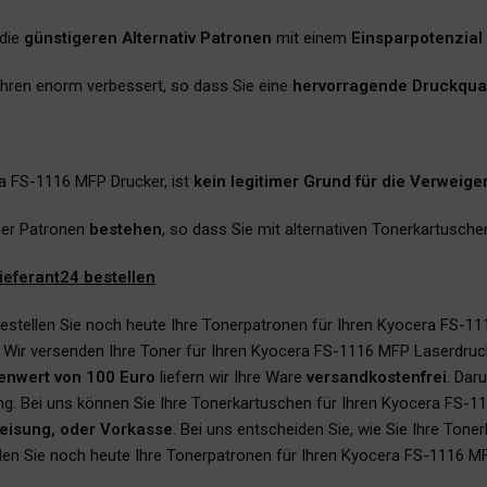
 die
günstigeren Alternativ Patronen
mit einem
Einsparpotenzial
 Jahren enorm verbessert, so dass Sie eine
hervorragende Druckqual
ra FS-1116 MFP Drucker, ist
kein legitimer Grund für die Verweige
ner Patronen
bestehen
, so dass Sie mit alternativen Tonerkartusch
eferant24 bestellen
estellen Sie noch heute Ihre Tonerpatronen für Ihren Kyocera FS-111
 Wir versenden Ihre Toner für Ihren Kyocera FS-1116 MFP Laserdru
enwert von 100 Euro
liefern wir Ihre Ware
versandkostenfrei
. Dar
ng. Bei uns können Sie Ihre Tonerkartuschen für Ihren Kyocera FS-
weisung, oder Vorkasse
. Bei uns entscheiden Sie, wie Sie Ihre Ton
ellen Sie noch heute Ihre Tonerpatronen für Ihren Kyocera FS-1116 M