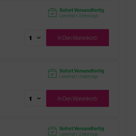
readytoship
Sofort Versandfertig
Lieferfrist 1-3 Werktage
In Den
Warenkorb
readytoship
Sofort Versandfertig
Lieferfrist 1-3 Werktage
In Den
Warenkorb
readytoship
Sofort Versandfertig
Lieferfrist 1-3 Werktage