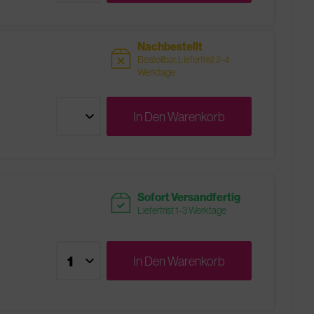
Nachbestellt
sold
Bestellbar, Lieferfrist 2-4
Werktage
In Den
Warenkorb
readytoship
Sofort Versandfertig
Lieferfrist 1-3 Werktage
In Den
Warenkorb