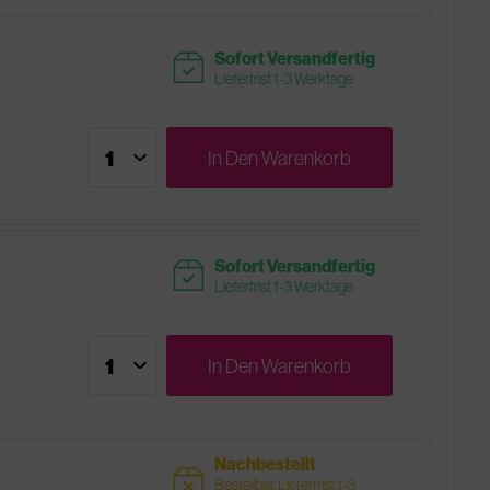
readytoship
Sofort Versandfertig
Lieferfrist 1-3 Werktage
In Den
Warenkorb
readytoship
Sofort Versandfertig
Lieferfrist 1-3 Werktage
In Den
Warenkorb
Nachbestellt
sold
Bestellbar, Lieferfrist 1-3