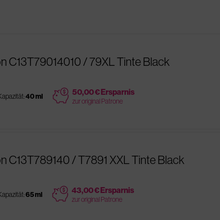
n C13T79014010 / 79XL Tinte Black
price
50,00 € Ersparnis
Kapazität:
40 ml
zur original Patrone
n C13T789140 / T7891 XXL Tinte Black
price
43,00 € Ersparnis
Kapazität:
65 ml
zur original Patrone