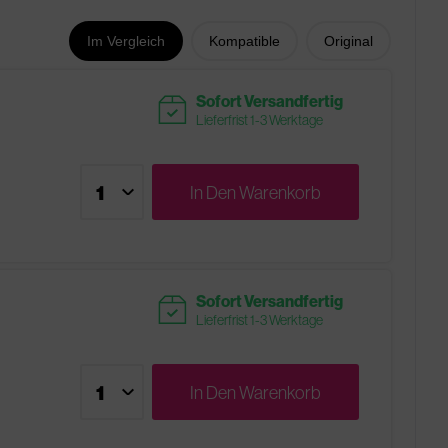
Im Vergleich
Kompatible
Original
readytoship
Sofort Versandfertig
Lieferfrist 1-3 Werktage
In Den
Warenkorb
readytoship
Sofort Versandfertig
Lieferfrist 1-3 Werktage
In Den
Warenkorb