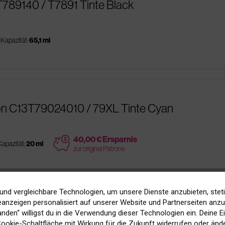
T789140 / T7891 Tinte Black
Kapazität:
65,1 ml
on C13T79024010 / 79XL Tinte Cyan
price
40,00 € Ersparnis
Kapazität:
20 ml
zur original Patrone
und vergleichbare Technologien, um unsere Dienste anzubieten, stet
anzeigen personalisiert auf unserer Website und Partnerseiten anzuz
on C13T789240 / T7892 XXL Tinte Cyan
tanden“ willigst du in die Verwendung dieser Technologien ein. Deine E
 Cookie-Schaltfläche mit Wirkung für die Zukunft widerrufen oder ände