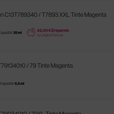
on C13T789340 / T7893 XXL Tinte Magenta
price
42,00 € Ersparnis
Kapazität:
35 ml
zur original Patrone
T79134010 / 79 Tinte Magenta
Kapazität:
6,5 ml
3T79034010 / 79XL Tinte Magenta