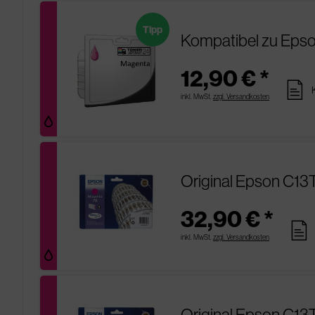
Tipp
Kompatibel zu Eps
12,90 € *
pages
inkl. MwSt.
zzgl. Versandkosten
Original Epson C13
32,90 € *
pages
inkl. MwSt.
zzgl. Versandkosten
Original Epson C1