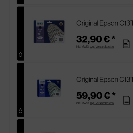
Original Epson C13T
32,90 € *
pages
inkl. MwSt.
zzgl. Versandkosten
Original Epson C13
59,90 € *
pages
inkl. MwSt.
zzgl. Versandkosten