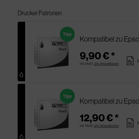
Drucker Patronen
Tipp
Kompatibel zu Epso
9,90 € *
pages
inkl. MwSt.
zzgl. Versandkosten
Tipp
Kompatibel zu Epso
12,90 € *
pages
inkl. MwSt.
zzgl. Versandkosten