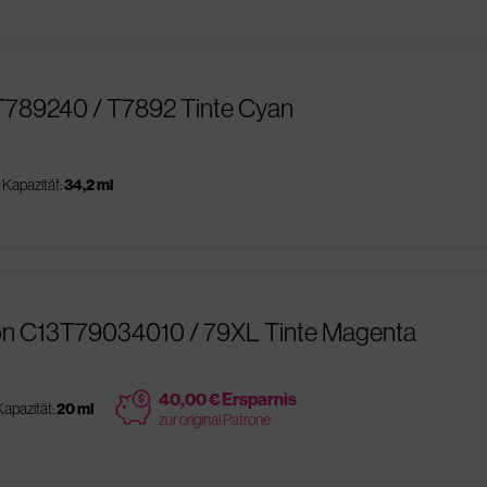
T789240 / T7892 Tinte Cyan
Kapazität:
34,2 ml
on C13T79034010 / 79XL Tinte Magenta
price
40,00 € Ersparnis
Kapazität:
20 ml
zur original Patrone