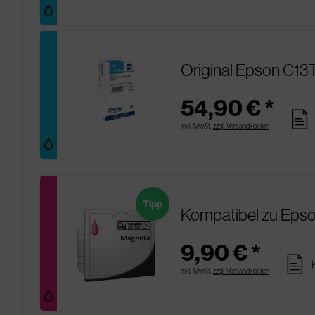
Original Epson C13
54,90 € *
pages
inkl. MwSt.
zzgl. Versandkosten
Tipp
Kompatibel zu Eps
9,90 € *
pages
inkl. MwSt.
zzgl. Versandkosten