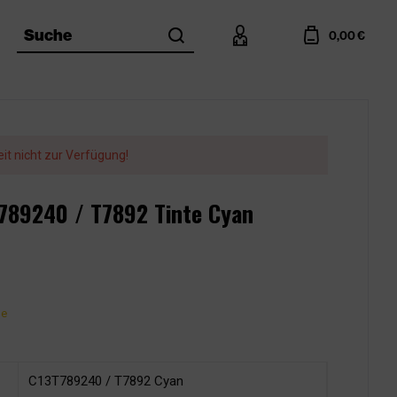
search
account
cart
Suche
0,00 €
eit nicht zur Verfügung!
T789240 / T7892 Tinte Cyan
ge
C13T789240 / T7892 Cyan