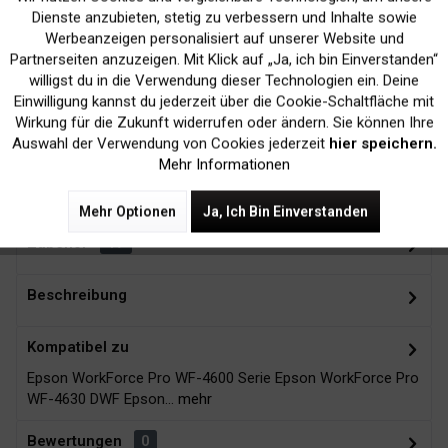
Dienste anzubieten, stetig zu verbessern und Inhalte sowie
Werbeanzeigen personalisiert auf unserer Website und
Inaktiv
Marketing
Partnerseiten anzuzeigen. Mit Klick auf „Ja, ich bin Einverstanden“
willigst du in die Verwendung dieser Technologien ein. Deine
Einwilligung kannst du jederzeit über die Cookie-Schaltfläche mit
Inaktiv
Tracking
Wirkung für die Zukunft widerrufen oder ändern. Sie können Ihre
Kein Verlust der
Versand innerhalb von
Auswahl der Verwendung von Cookies jederzeit
hier speichern.
Druckergarantie
24H*
Mehr Informationen
Mehr Optionen
Ja, Ich Bin Einverstanden
Zubehör
17
Beschreibung
Kompatibel zu
Epson WorkForce Pro WF-4600 Serie Epson WorkForce Pro
WF-4630 DWF Epson...
mehr
Bewertungen
0