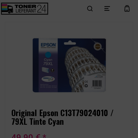
search
menu
cart
Original Epson C13T79024010 /
79XL Tinte Cyan
49,90 € *