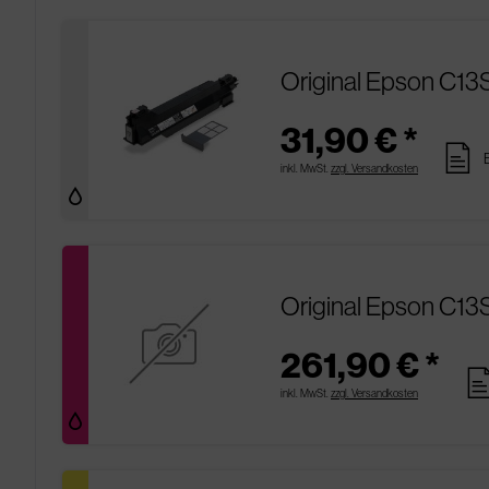
Original Epson C13
31,90 € *
pages
inkl. MwSt.
zzgl. Versandkosten
Original Epson C13
261,90 € *
pag
inkl. MwSt.
zzgl. Versandkosten