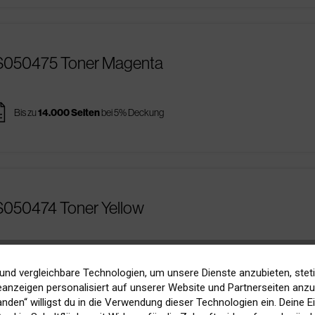
3S050475 Toner Magenta
es
Bis zu
14.000 Seiten
bei 5% Deckung
S050474 Toner Yellow
es
Bis zu
14.000 Seiten
bei 5% Deckung
und vergleichbare Technologien, um unsere Dienste anzubieten, stet
anzeigen personalisiert auf unserer Website und Partnerseiten anzuz
tanden“ willigst du in die Verwendung dieser Technologien ein. Deine E