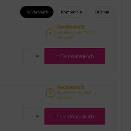
Im Vergleich
Kompatible
Original
Nachbestellt
sold
Bestellbar, Lieferfrist 5-14
Werktage
In Den
Warenkorb
Nachbestellt
sold
Bestellbar, Lieferfrist 5-14
Werktage
In Den
Warenkorb