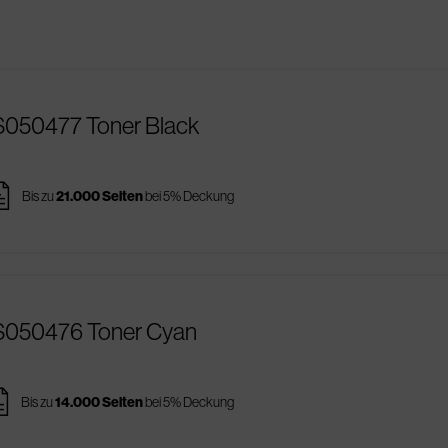
S050477 Toner Black
ges
Bis zu
21.000 Seiten
bei 5% Deckung
3S050476 Toner Cyan
ges
Bis zu
14.000 Seiten
bei 5% Deckung