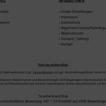
ICE
INFORMATIONEN
rodukt
Cookie-Einstellungen
Impressum
ogramm
Datenschutz
Allgemeine Geschäftsbeding
Widerrufsrecht
Versand / Zahlung
Kontakt
Vertrag widerrufen
etzl. Mehrwertsteuer zzgl.
Versandkosten
und ggf. Nachnahmegebühren, wenn nic
enannten Markennamen und Bezeichnungen sind eingetragene Warenzeichen ihr
n und Warenzeichen auf unseren Internetseiten dienen ausschliesslich zur Be
Tonerlieferant24.de
urchschnittliche Bewertung:
4.81
/
5.0
Ermittelt aus
6942
Bewertunge