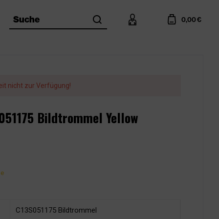
search
account
cart
Suche
0,00 €
eit nicht zur Verfügung!
S051175 Bildtrommel Yellow
ge
C13S051175 Bildtrommel