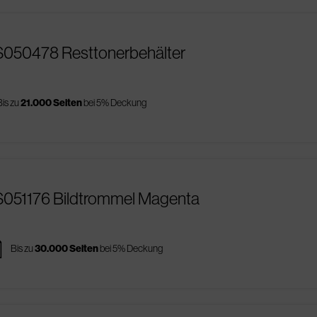
S050478 Resttonerbehälter
Bis zu
21.000 Seiten
bei 5% Deckung
S051176 Bildtrommel Magenta
es
Bis zu
30.000 Seiten
bei 5% Deckung