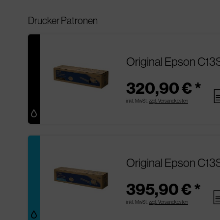
Drucker Patronen
Original Epson C13
320,90 € *
pa
inkl. MwSt.
zzgl. Versandkosten
Original Epson C1
395,90 € *
pa
inkl. MwSt.
zzgl. Versandkosten