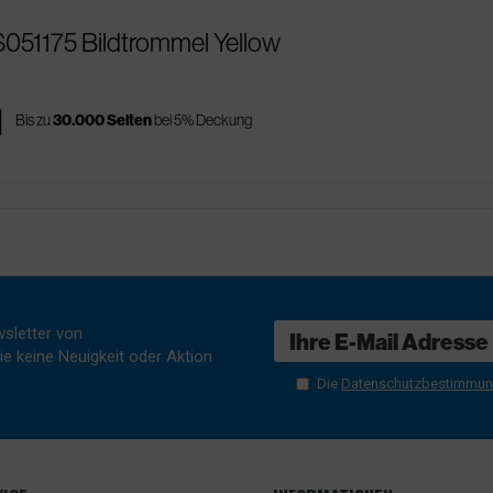
S051175 Bildtrommel Yellow
es
Bis zu
30.000 Seiten
bei 5% Deckung
sletter von
e keine Neuigkeit oder Aktion
Die
Datenschutzbestimmu