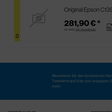
Original Epson C13
281,90 € *
pag
inkl. MwSt.
zzgl. Versandkosten
Abonnieren Sie den kostenlosen New
Tonerlieferant24.de und verpassen Si
mehr.