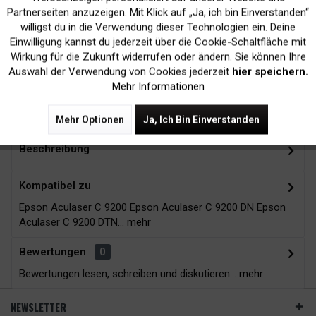
Inaktiv
Marketing
Partnerseiten anzuzeigen. Mit Klick auf „Ja, ich bin Einverstanden“
willigst du in die Verwendung dieser Technologien ein. Deine
Kein Verlust der
Versand innerhalb von
Einwilligung kannst du jederzeit über die Cookie-Schaltfläche mit
Druckergarantie
24H*
Inaktiv
Tracking
Wirkung für die Zukunft widerrufen oder ändern. Sie können Ihre
Auswahl der Verwendung von Cookies jederzeit
hier speichern.
Mehr Informationen
Zubehör
9
Mehr Optionen
Ja, Ich Bin Einverstanden
Beschreibung
Kompatibel zu
Epson Aculaser C 9200 Epson Aculaser C 9200 DN Epson
Aculaser C 9200 DTN...
mehr
Bewertungen
0
Bewertungen lesen, schreiben und diskutieren...
mehr
NEWSLETTER