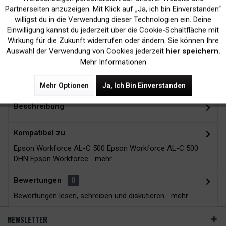
Inaktiv
Marketing
Partnerseiten anzuzeigen. Mit Klick auf „Ja, ich bin Einverstanden“
willigst du in die Verwendung dieser Technologien ein. Deine
Kein Verlust der
Versand innerhalb von
Einwilligung kannst du jederzeit über die Cookie-Schaltfläche mit
Druckergarantie
24H*
Inaktiv
Tracking
Wirkung für die Zukunft widerrufen oder ändern. Sie können Ihre
Auswahl der Verwendung von Cookies jederzeit
hier speichern.
Mehr Informationen
Zubehör
14
Mehr Optionen
Ja, Ich Bin Einverstanden
Beschreibung
Kompatibel zu
Epson Workforce AL-C 500 Epson Workforce AL-C 500
DHN Epson Workforce...
mehr
Bewertungen
0
Bewertungen lesen, schreiben und diskutieren...
mehr
NEWSLETTER