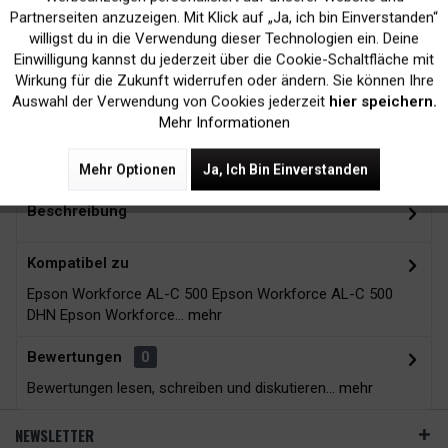
Inaktiv
Marketing
Partnerseiten anzuzeigen. Mit Klick auf „Ja, ich bin Einverstanden“
willigst du in die Verwendung dieser Technologien ein. Deine
Kein Verlust der
Versand innerhalb von
Einwilligung kannst du jederzeit über die Cookie-Schaltfläche mit
Druckergarantie
24H*
Inaktiv
Tracking
Wirkung für die Zukunft widerrufen oder ändern. Sie können Ihre
Auswahl der Verwendung von Cookies jederzeit
hier speichern.
Mehr Informationen
Zubehör
14
Mehr Optionen
Ja, Ich Bin Einverstanden
Beschreibung
Kompatibel zu
Epson Workforce AL-C 500 Epson Workforce AL-C 500
DHN Epson Workforce...
mehr
Bewertungen
0
Bewertungen lesen, schreiben und diskutieren...
mehr
NEWSLETTER