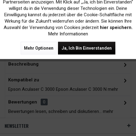
Inaktiv
Marketing
Partnerseiten anzuzeigen. Mit Klick auf „Ja, ich bin Einverstanden“
willigst du in die Verwendung dieser Technologien ein. Deine
Kein Verlust der
Versand innerhalb von
Einwilligung kannst du jederzeit über die Cookie-Schaltfläche mit
Inaktiv
Tracking
Wirkung für die Zukunft widerrufen oder ändern. Sie können Ihre
Druckergarantie
24H*
Auswahl der Verwendung von Cookies jederzeit
hier speichern.
Mehr Informationen
Zubehör
9
Mehr Optionen
Ja, Ich Bin Einverstanden
Beschreibung
Kompatibel zu
Epson Aculaser C 3000 Epson Aculaser C 3000 N
mehr
Bewertungen
0
Bewertungen lesen, schreiben und diskutieren...
mehr
NEWSLETTER