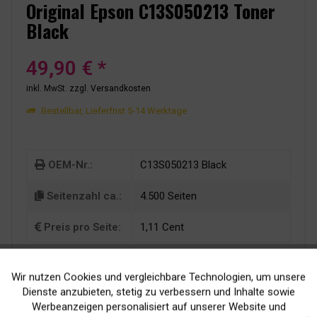
Original Epson C13S050213 Toner
Black
49,90 € *
inkl. MwSt.
zzgl. Versandkosten
Bestellbar, Lieferfrist 5-14 Werktage
OEM-Nr.:
C13S050213 Black
Seitenzahl ca.:
4.500 Seiten
Preis pro Seite:
1,11 Cent
Wir nutzen Cookies und vergleichbare Technologien, um unsere
Aktiv
Funktionale
Dienste anzubieten, stetig zu verbessern und Inhalte sowie
Werbeanzeigen personalisiert auf unserer Website und