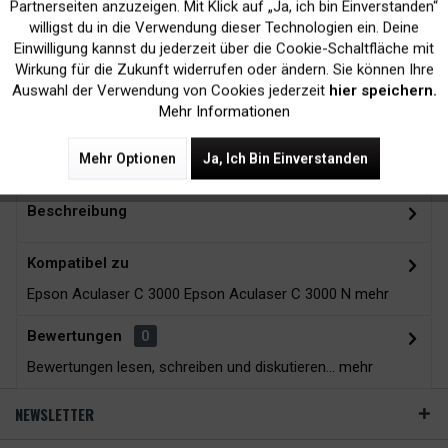
Inaktiv
Marketing
Partnerseiten anzuzeigen. Mit Klick auf „Ja, ich bin Einverstanden“
willigst du in die Verwendung dieser Technologien ein. Deine
Kein Verlust der
Versand innerhalb von
Einwilligung kannst du jederzeit über die Cookie-Schaltfläche mit
Inaktiv
Tracking
Wirkung für die Zukunft widerrufen oder ändern. Sie können Ihre
Druckergarantie
24H*
Auswahl der Verwendung von Cookies jederzeit
hier speichern.
Mehr Informationen
Zubehör
9
Mehr Optionen
Ja, Ich Bin Einverstanden
Beschreibung
Kompatibel zu
Epson Aculaser C 3000 Epson Aculaser C 3000 N
mehr
Bewertungen
0
Bewertungen lesen, schreiben und diskutieren...
mehr
NEWSLETTER