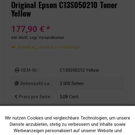
Original Epson C13S050210 Toner
Yellow
177,90 € *
inkl. MwSt.
zzgl. Versandkosten
Bestellbar, Lieferfrist 5-14 Werktage
OEM-Nr.:
C13S050210 Yellow
Seitenzahl ca.:
3.500 Seiten
Preis pro Seite:
5,08 Cent
Wir nutzen Cookies und vergleichbare Technologien, um unsere
Aktiv
Funktionale
Dienste anzubieten, stetig zu verbessern und Inhalte sowie
Werbeanzeigen personalisiert auf unserer Website und