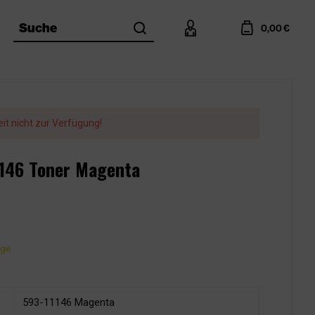
search
account
cart
Suche
0,00 €
eit nicht zur Verfügung!
1146 Toner Magenta
age
593-11146 Magenta