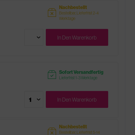
Nachbestellt
sold
Bestellbar, Lieferfrist 2-4
Werktage
In Den
Warenkorb
readytoship
Sofort Versandfertig
Lieferfrist 1-3 Werktage
In Den
Warenkorb
Nachbestellt
sold
Bestellbar, Lieferfrist 5-14