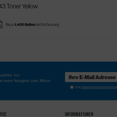
143 Toner Yellow
ges
Bis zu
1.400 Seiten
bei 5% Deckung
sletter von
e keine Neuigkeit oder Aktion
Die
Datenschutzbestimmu
ICE
INFORMATIONEN