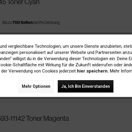
1145 Toner Cyan
s
Bis zu
700 Seiten
bei 5% Deckung
und vergleichbare Technologien, um unsere Dienste anzubieten, stet
anzeigen personalisiert auf unserer Website und Partnerseiten anzuz
141 Toner Cyan
tanden“ willigst du in die Verwendung dieser Technologien ein. Deine E
 Cookie-Schaltfläche mit Wirkung für die Zukunft widerrufen oder ände
 der Verwendung von Cookies jederzeit
hier speichern.
Mehr Infor
es
Bis zu
1.400 Seiten
bei 5% Deckung
Mehr Optionen
Ja, Ich Bin Einverstanden
 593-11142 Toner Magenta