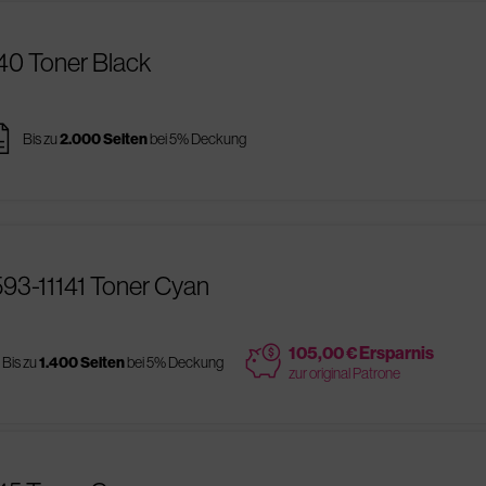
140 Toner Black
ges
Bis zu
2.000 Seiten
bei 5% Deckung
593-11141 Toner Cyan
price
105,00 € Ersparnis
Bis zu
1.400 Seiten
bei 5% Deckung
zur original Patrone