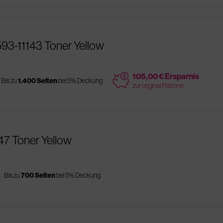
593-11143 Toner Yellow
price
105,00 € Ersparnis
Bis zu
1.400 Seiten
bei 5% Deckung
zur original Patrone
147 Toner Yellow
s
Bis zu
700 Seiten
bei 5% Deckung