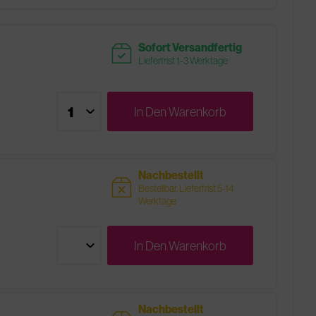
readytoship
Sofort Versandfertig
Lieferfrist 1-3 Werktage
In Den
Warenkorb
Nachbestellt
sold
Bestellbar, Lieferfrist 5-14
Werktage
In Den
Warenkorb
Nachbestellt