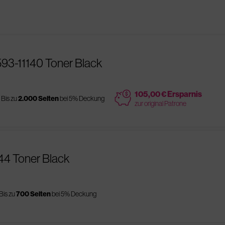
593-11140 Toner Black
price
105,00 € Ersparnis
Bis zu
2.000 Seiten
bei 5% Deckung
zur original Patrone
144 Toner Black
Bis zu
700 Seiten
bei 5% Deckung