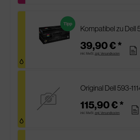
Tipp
Kompatibel zu Dell 
39,90 € *
pages
inkl. MwSt.
zzgl. Versandkosten
Original Dell 593-11
115,90 € *
page
inkl. MwSt.
zzgl. Versandkosten