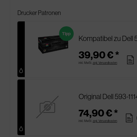
Drucker Patronen
Tipp
Kompatibel zu Dell 
39,90 € *
pages
inkl. MwSt.
zzgl. Versandkosten
Original Dell 593-11
74,90 € *
pages
inkl. MwSt.
zzgl. Versandkosten