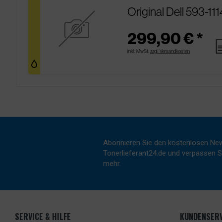
Original Dell 593-11
299,90 € *
pa
inkl. MwSt.
zzgl. Versandkosten
Abonnieren Sie den kostenlosen New
Tonerlieferant24.de und verpassen Si
mehr.
SERVICE & HILFE
KUNDENSERV