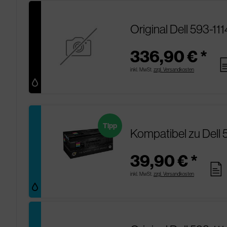
Original Dell 593-11
336,90 € *
pa
inkl. MwSt.
zzgl. Versandkosten
Tipp
Kompatibel zu Dell 
39,90 € *
pages
inkl. MwSt.
zzgl. Versandkosten