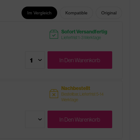
Im Vergleich
Kompatible
Original
readytoship
Sofort Versandfertig
Lieferfrist 1-3 Werktage
In Den
Warenkorb
Nachbestellt
sold
Bestellbar, Lieferfrist 5-14
Werktage
In Den
Warenkorb