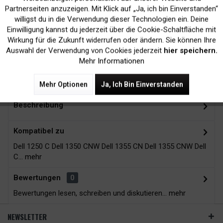
Inaktiv
Marketing
Partnerseiten anzuzeigen. Mit Klick auf „Ja, ich bin Einverstanden“
willigst du in die Verwendung dieser Technologien ein. Deine
Kein Verlust der
Versand innerhalb von
Einwilligung kannst du jederzeit über die Cookie-Schaltfläche mit
Druckergarantie
24H*
Inaktiv
Tracking
Wirkung für die Zukunft widerrufen oder ändern. Sie können Ihre
Auswahl der Verwendung von Cookies jederzeit
hier speichern.
Mehr Informationen
Zubehör
12
Mehr Optionen
Ja, Ich Bin Einverstanden
Beschreibung
Kompatibel zu
Dell 1250 C Dell 1350 CNW Dell 1355 CN Dell 1355 CNW Dell
C...
mehr
Bewertungen
0
Bewertungen lesen, schreiben und diskutieren...
mehr
NEWSLETTER