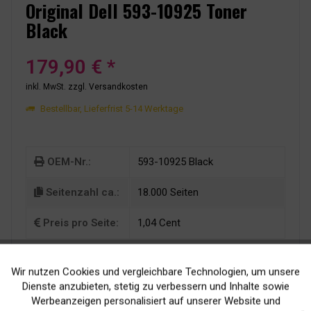
Original Dell 593-10925 Toner
Black
179,90 € *
inkl. MwSt.
zzgl. Versandkosten
Bestellbar, Lieferfrist 5-14 Werktage
OEM-Nr.:
593-10925 Black
Seitenzahl ca.:
18.000 Seiten
Preis pro Seite:
1,04 Cent
Wir nutzen Cookies und vergleichbare Technologien, um unsere
Aktiv
Funktionale
Dienste anzubieten, stetig zu verbessern und Inhalte sowie
Werbeanzeigen personalisiert auf unserer Website und