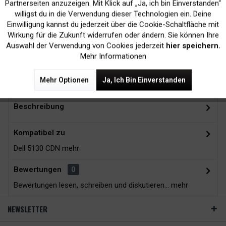
Inaktiv
Marketing
Partnerseiten anzuzeigen. Mit Klick auf „Ja, ich bin Einverstanden“
willigst du in die Verwendung dieser Technologien ein. Deine
Kein Verlust der
Versand innerhalb von
Einwilligung kannst du jederzeit über die Cookie-Schaltfläche mit
Inaktiv
Tracking
Wirkung für die Zukunft widerrufen oder ändern. Sie können Ihre
Druckergarantie
24H*
Auswahl der Verwendung von Cookies jederzeit
hier speichern.
Mehr Informationen
Zubehör
22
Mehr Optionen
Ja, Ich Bin Einverstanden
Beschreibung
Kompatibel zu
Dell 5130 CDN
mehr
Bewertungen
0
Bewertungen lesen, schreiben und diskutieren...
mehr
NEWSLETTER