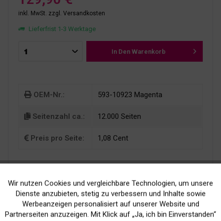
inkl. MwSt.
zzgl. Versandkosten
Lieferfrist 1-3 Werktage
In Den
Warenkorb
OEM-Nr.:
593-10923 Magenta
Seitenzahl ca.:
12.000 Seiten
Preis pro Seite:
1,08 Cent
Wir nutzen Cookies und vergleichbare Technologien, um unsere
Aktiv
Funktionale
Dienste anzubieten, stetig zu verbessern und Inhalte sowie
Werbeanzeigen personalisiert auf unserer Website und
Inaktiv
Marketing
Partnerseiten anzuzeigen. Mit Klick auf „Ja, ich bin Einverstanden“