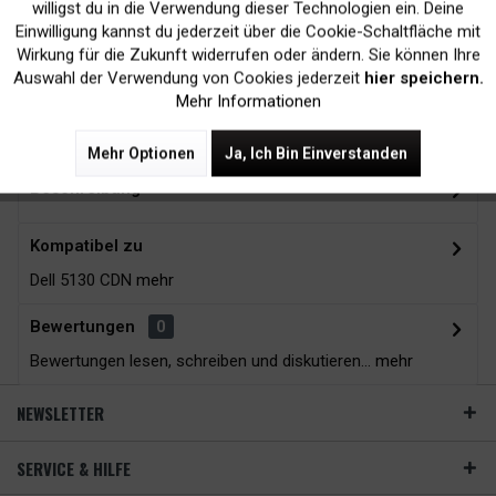
Kein Verlust der
Versand innerhalb von
willigst du in die Verwendung dieser Technologien ein. Deine
Einwilligung kannst du jederzeit über die Cookie-Schaltfläche mit
Druckergarantie
24H*
Inaktiv
Tracking
Wirkung für die Zukunft widerrufen oder ändern. Sie können Ihre
Auswahl der Verwendung von Cookies jederzeit
hier speichern.
Mehr Informationen
Zubehör
22
Mehr Optionen
Ja, Ich Bin Einverstanden
Beschreibung
Kompatibel zu
Dell 5130 CDN
mehr
Bewertungen
0
Bewertungen lesen, schreiben und diskutieren...
mehr
NEWSLETTER
SERVICE & HILFE