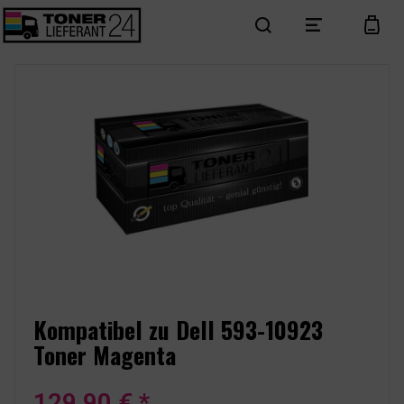
search
menu
cart
Kompatibel zu Dell 593-10923
Toner Magenta
129,90 € *