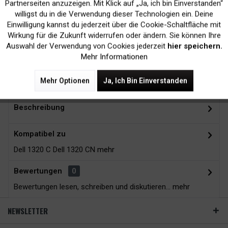
Inaktiv
Marketing
Partnerseiten anzuzeigen. Mit Klick auf „Ja, ich bin Einverstanden“
willigst du in die Verwendung dieser Technologien ein. Deine
Kein Verlust der
Versand innerhalb von
Einwilligung kannst du jederzeit über die Cookie-Schaltfläche mit
Inaktiv
Tracking
Wirkung für die Zukunft widerrufen oder ändern. Sie können Ihre
Druckergarantie
24H*
Auswahl der Verwendung von Cookies jederzeit
hier speichern.
Mehr Informationen
Zubehör
13
Mehr Optionen
Ja, Ich Bin Einverstanden
Beschreibung
Kompatibel zu
Dell 1320 C Dell 1320 CN
mehr
Bewertungen
0
Bewertungen lesen, schreiben und diskutieren...
mehr
NEWSLETTER