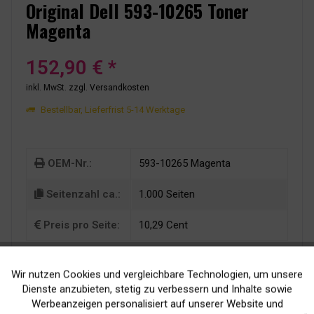
Original Dell 593-10265 Toner
Magenta
152,90 € *
inkl. MwSt.
zzgl. Versandkosten
Bestellbar, Lieferfrist 5-14 Werktage
OEM-Nr.:
593-10265 Magenta
Seitenzahl ca.:
1.000 Seiten
Preis pro Seite:
10,29 Cent
Wir nutzen Cookies und vergleichbare Technologien, um unsere
Aktiv
Funktionale
Dienste anzubieten, stetig zu verbessern und Inhalte sowie
Werbeanzeigen personalisiert auf unserer Website und