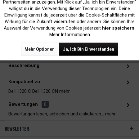
Inaktiv
Marketing
Partnerseiten anzuzeigen. Mit Klick auf „Ja, ich bin Einverstanden“
willigst du in die Verwendung dieser Technologien ein. Deine
Kein Verlust der
Versand innerhalb von
Einwilligung kannst du jederzeit über die Cookie-Schaltfläche mit
Inaktiv
Tracking
Wirkung für die Zukunft widerrufen oder ändern. Sie können Ihre
Druckergarantie
24H*
Auswahl der Verwendung von Cookies jederzeit
hier speichern.
Mehr Informationen
Zubehör
13
Mehr Optionen
Ja, Ich Bin Einverstanden
Beschreibung
Kompatibel zu
Dell 1320 C Dell 1320 CN
mehr
Bewertungen
0
Bewertungen lesen, schreiben und diskutieren...
mehr
NEWSLETTER