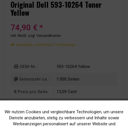
Original Dell 593-10264 Toner
Yellow
74,90 € *
inkl. MwSt.
zzgl. Versandkosten
Bestellbar, Lieferfrist 5-14 Werktage
OEM-Nr.:
593-10264 Yellow
Seitenzahl ca.:
1.000 Seiten
Preis pro Seite:
13,09 Cent
Wir nutzen Cookies und vergleichbare Technologien, um unsere
Aktiv
Funktionale
Dienste anzubieten, stetig zu verbessern und Inhalte sowie
Werbeanzeigen personalisiert auf unserer Website und