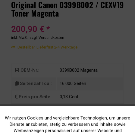
Original Canon 0399B002 / CEXV19
Toner Magenta
200,90 € *
inkl. MwSt.
zzgl. Versandkosten
Bestellbar, Lieferfrist 2-4 Werktage
OEM-Nr.:
0399B002 Magenta
Seitenzahl ca.:
16.000 Seiten
Preis pro Seite:
0,13 Cent
Wir nutzen Cookies und vergleichbare Technologien, um unsere
Aktiv
Funktionale
Dienste anzubieten, stetig zu verbessern und Inhalte sowie
Werbeanzeigen personalisiert auf unserer Website und