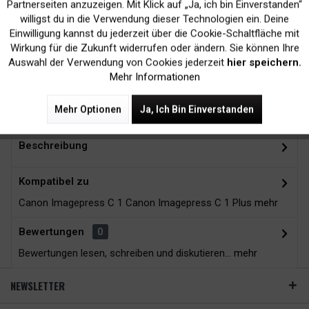
Inaktiv
Marketing
Partnerseiten anzuzeigen. Mit Klick auf „Ja, ich bin Einverstanden“
willigst du in die Verwendung dieser Technologien ein. Deine
Kein Verlust der
Versand innerhalb von
Einwilligung kannst du jederzeit über die Cookie-Schaltfläche mit
Inaktiv
Tracking
Wirkung für die Zukunft widerrufen oder ändern. Sie können Ihre
Druckergarantie
24H*
Auswahl der Verwendung von Cookies jederzeit
hier speichern.
Mehr Informationen
Zubehör
4
Mehr Optionen
Ja, Ich Bin Einverstanden
Beschreibung
Kompatibel zu
Canon Imagepress C 1 Canon Imagepress C 1 Plus
mehr
Bewertungen
0
Bewertungen lesen, schreiben und diskutieren...
mehr
NEWSLETTER