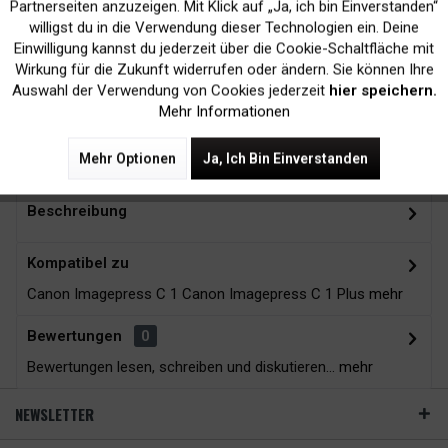
Inaktiv
Marketing
Partnerseiten anzuzeigen. Mit Klick auf „Ja, ich bin Einverstanden“
willigst du in die Verwendung dieser Technologien ein. Deine
Kein Verlust der
Versand innerhalb von
Einwilligung kannst du jederzeit über die Cookie-Schaltfläche mit
Inaktiv
Tracking
Wirkung für die Zukunft widerrufen oder ändern. Sie können Ihre
Druckergarantie
24H*
Auswahl der Verwendung von Cookies jederzeit
hier speichern.
Mehr Informationen
Zubehör
4
Mehr Optionen
Ja, Ich Bin Einverstanden
Beschreibung
Kompatibel zu
Canon Imagepress C 1 Canon Imagepress C 1 Plus
mehr
Bewertungen
0
Bewertungen lesen, schreiben und diskutieren...
mehr
NEWSLETTER