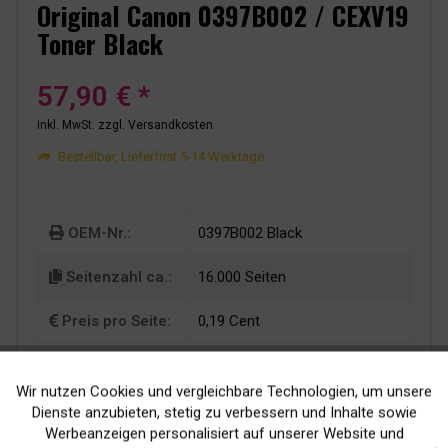
Original Canon 0397B002 / CEXV19
Toner Black
57,90 € *
inkl. MwSt.
zzgl. Versandkosten
Bestellbar, Lieferfrist 5-14 Werktage
OEM-Nr.:
0397B002 Black
Seitenzahl ca.:
16.000 Seiten
Preis pro Seite:
0,19 Cent
Wir nutzen Cookies und vergleichbare Technologien, um unsere
Aktiv
Funktionale
Dienste anzubieten, stetig zu verbessern und Inhalte sowie
Werbeanzeigen personalisiert auf unserer Website und