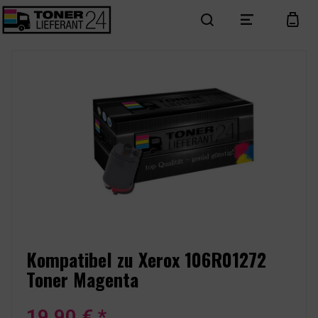
search
menu
cart
Kompatibel zu Xerox 106R01272
Toner Magenta
19,90 € *