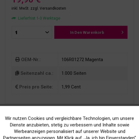
inkl. MwSt.
zzgl. Versandkosten
Lieferfrist 1-3 Werktage
In Den
Warenkorb
OEM-Nr.:
106R01272 Magenta
Seitenzahl ca.:
1.000 Seiten
Preis pro Seite:
1,99 Cent
Wir nutzen Cookies und vergleichbare Technologien, um unsere
Aktiv
Funktionale
Dienste anzubieten, stetig zu verbessern und Inhalte sowie
Werbeanzeigen personalisiert auf unserer Website und
Inaktiv
Marketing
Partnerseiten anzuzeigen. Mit Klick auf „Ja, ich bin Einverstanden“