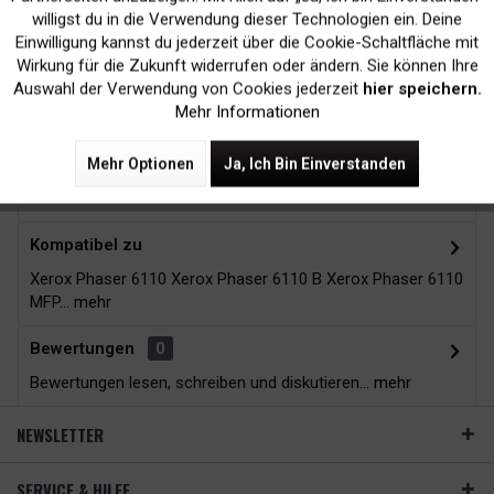
Kein Verlust der
Versand innerhalb von
willigst du in die Verwendung dieser Technologien ein. Deine
Druckergarantie
24H*
Einwilligung kannst du jederzeit über die Cookie-Schaltfläche mit
Inaktiv
Tracking
Wirkung für die Zukunft widerrufen oder ändern. Sie können Ihre
Auswahl der Verwendung von Cookies jederzeit
hier speichern.
Mehr Informationen
Zubehör
10
Mehr Optionen
Ja, Ich Bin Einverstanden
Beschreibung
Kompatibel zu
Xerox Phaser 6110 Xerox Phaser 6110 B Xerox Phaser 6110
MFP...
mehr
Bewertungen
0
Bewertungen lesen, schreiben und diskutieren...
mehr
NEWSLETTER
SERVICE & HILFE