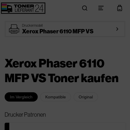
search
menu
cart
printer
Druckermodell
arrow_right
Xerox Phaser 6110 MFP VS
Xerox Phaser 6110
MFP VS Toner kaufen
Im Vergleich
Kompatible
Original
Drucker Patronen