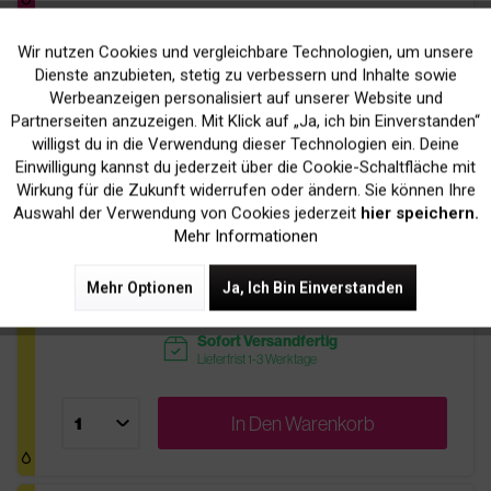
Wir nutzen Cookies und vergleichbare Technologien, um unsere
Aktiv
Funktionale
Kompatibel zu Xerox 106R01273 Toner
Dienste anzubieten, stetig zu verbessern und Inhalte sowie
Werbeanzeigen personalisiert auf unserer Website und
Yellow
Inaktiv
Marketing
Partnerseiten anzuzeigen. Mit Klick auf „Ja, ich bin Einverstanden“
willigst du in die Verwendung dieser Technologien ein. Deine
19,90 € *
Tipp
Einwilligung kannst du jederzeit über die Cookie-Schaltfläche mit
Inaktiv
Tracking
Wirkung für die Zukunft widerrufen oder ändern. Sie können Ihre
inkl. MwSt.
zzgl. Versandkosten
Auswahl der Verwendung von Cookies jederzeit
hier speichern.
pages
Mehr Informationen
Bis zu
1.000 Seiten
bei 5% Deckung
51,00 € Ersparnis
Mehr Optionen
price
Ja, Ich Bin Einverstanden
zur original Patrone
Sofort Versandfertig
readytoship
Lieferfrist 1-3 Werktage
In Den
Warenkorb