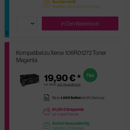
Nachbestellt
sold
Bestellbar, Lieferfrist 5-14 Werktage
In Den
Warenkorb
Kompatibel zu Xerox 106R01272 Toner
Magenta
19,90 € *
Tipp
inkl. MwSt.
zzgl. Versandkosten
pages
Bis zu
1.000 Seiten
bei 5% Deckung
81,00 € Ersparnis
price
zur original Patrone
Sofort Versandfertig
readytoship
Lieferfrist 1-3 Werktage