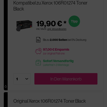
Kompatibel zu Xerox 106R01274 Toner
Black
19,90 € *
Tipp
inkl. MwSt.
zzgl. Versandkosten
pages
Bis zu
2.000 Seiten
bei 5% Deckung
97,00 € Ersparnis
price
zur original Patrone
Sofort Versandfertig
readytoship
Lieferfrist 1-3 Werktage
In Den
Warenkorb
Original Xerox 106R01274 Toner Black