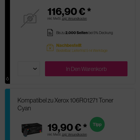
116,90 € *
inkl. MwSt.
zzgl. Versandkosten
pages
Bis zu
2.000 Seiten
bei 5% Deckung
Nachbestellt
sold
Bestellbar, Lieferfrist 5-14 Werktage
In Den
Warenkorb
Kompatibel zu Xerox 106R01271 Toner
Cyan
19,90 € *
Tipp
inkl. MwSt.
zzgl. Versandkosten