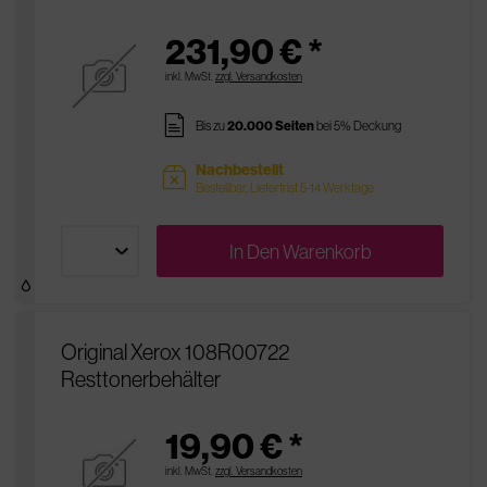
231,90 € *
inkl. MwSt.
zzgl. Versandkosten
pages
Bis zu
20.000 Seiten
bei 5% Deckung
Nachbestellt
sold
Bestellbar, Lieferfrist 5-14 Werktage
In Den
Warenkorb
Original Xerox 108R00722
Resttonerbehälter
19,90 € *
inkl. MwSt.
zzgl. Versandkosten