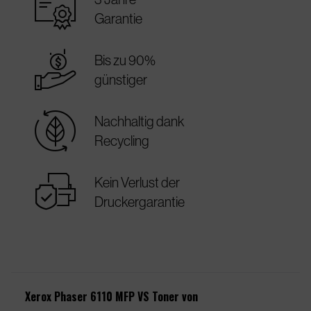
warranty_certificate
Garantie
best_price
Bis zu 90%
günstiger
sustainable
Nachhaltig dank
Recycling
warranty
Kein Verlust der
Druckergarantie
Xerox Phaser 6110 MFP VS Toner von