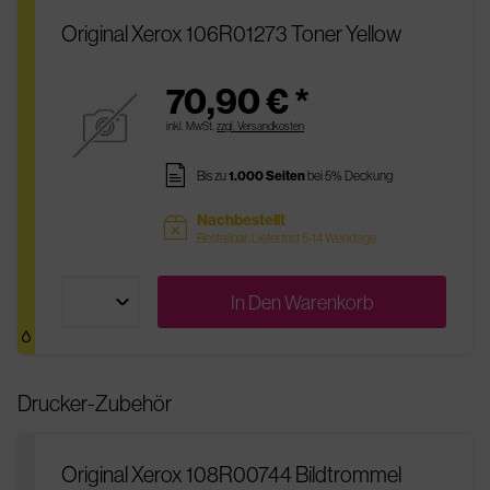
Original Xerox 106R01273 Toner Yellow
70,90 € *
inkl. MwSt.
zzgl. Versandkosten
pages
Bis zu
1.000 Seiten
bei 5% Deckung
Nachbestellt
sold
Bestellbar, Lieferfrist 5-14 Werktage
In Den
Warenkorb
Drucker-Zubehör
Original Xerox 108R00744 Bildtrommel