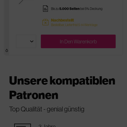
pages
Bis zu
5.000 Seiten
bei 5% Deckung
Nachbestellt
sold
Bestellbar, Lieferfrist 5-14 Werktage
In Den
Warenkorb
Unsere kompatiblen
Patronen
Top Qualität - genial günstig
3 Jahre