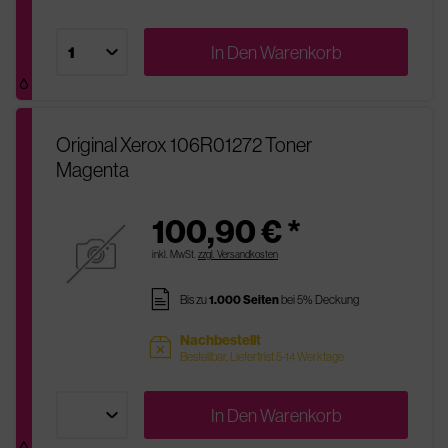
In Den
Warenkorb
Original Xerox 106R01272 Toner
Magenta
100,90 € *
inkl. MwSt.
zzgl. Versandkosten
pages
Bis zu
1.000 Seiten
bei 5% Deckung
Nachbestellt
sold
Bestellbar, Lieferfrist 5-14 Werktage
In Den
Warenkorb