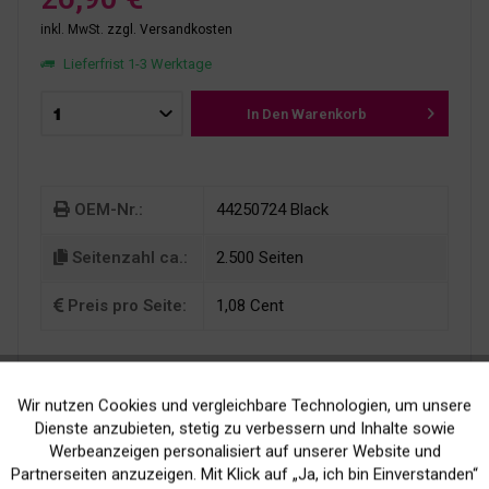
inkl. MwSt.
zzgl. Versandkosten
Lieferfrist 1-3 Werktage
In Den
Warenkorb
OEM-Nr.:
44250724 Black
Seitenzahl ca.:
2.500 Seiten
Preis pro Seite:
1,08 Cent
Wir nutzen Cookies und vergleichbare Technologien, um unsere
Aktiv
Funktionale
Dienste anzubieten, stetig zu verbessern und Inhalte sowie
Werbeanzeigen personalisiert auf unserer Website und
Inaktiv
Marketing
Partnerseiten anzuzeigen. Mit Klick auf „Ja, ich bin Einverstanden“