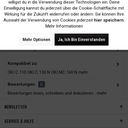
Kein Verlust der
Versand innerhalb von
willigst du in die Verwendung dieser Technologien ein. Deine
Einwilligung kannst du jederzeit über die Cookie-Schaltfläche mit
Druckergarantie
24H*
Inaktiv
Tracking
Wirkung für die Zukunft widerrufen oder ändern. Sie können Ihre
Auswahl der Verwendung von Cookies jederzeit
hier speichern.
Mehr Informationen
Zubehör
12
Mehr Optionen
Ja, Ich Bin Einverstanden
Beschreibung
Kompatibel zu
OKI C 110 OKI C 130 N OKI MC 160 N
mehr
Bewertungen
0
Bewertungen lesen, schreiben und diskutieren...
mehr
NEWSLETTER
SERVICE & HILFE