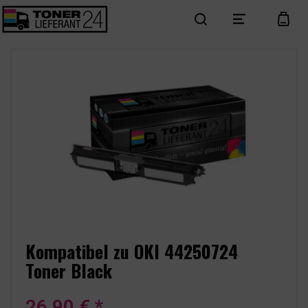
search
menu
cart
Kompatibel zu OKI 44250724
Toner Black
26,90 € *