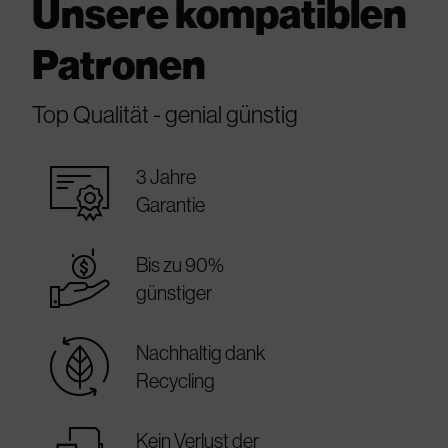
Unsere kompatiblen
Patronen
Top Qualität - genial günstig
warranty_certificate
3 Jahre
Garantie
best_price
Bis zu 90%
günstiger
sustainable
Nachhaltig dank
Recycling
Kein Verlust der