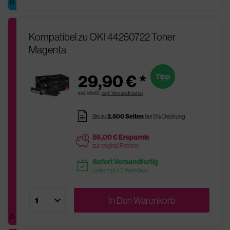
Kompatibel zu OKI 44250722 Toner
Magenta
29,90 € *
Tipp
inkl. MwSt.
zzgl. Versandkosten
pages
Bis zu
2.500 Seiten
bei 5% Deckung
56,00 € Ersparnis
price
zur original Patrone
Sofort Versandfertig
readytoship
Lieferfrist 1-3 Werktage
In Den
Warenkorb