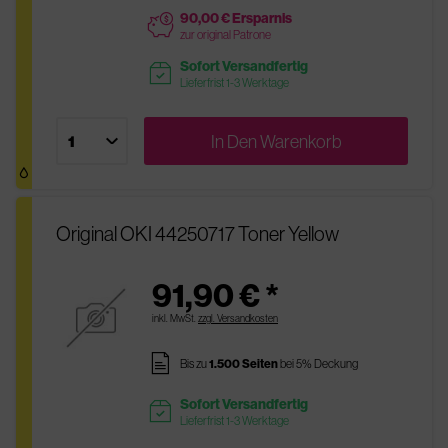
90,00 € Ersparnis
price
zur original Patrone
Sofort Versandfertig
readytoship
Lieferfrist 1-3 Werktage
In Den
Warenkorb
Original OKI 44250717 Toner Yellow
91,90 € *
inkl. MwSt.
zzgl. Versandkosten
pages
Bis zu
1.500 Seiten
bei 5% Deckung
Sofort Versandfertig
readytoship
Lieferfrist 1-3 Werktage