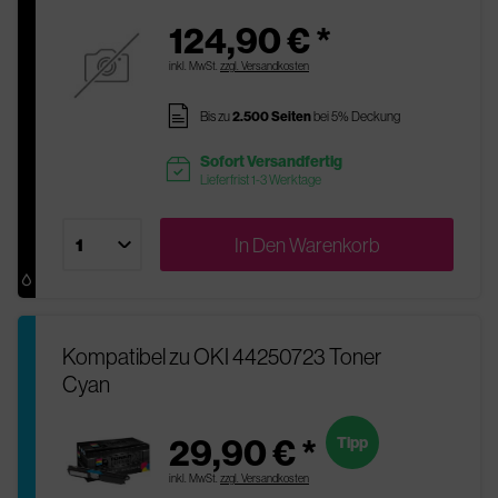
124,90 € *
inkl. MwSt.
zzgl. Versandkosten
pages
Bis zu
2.500 Seiten
bei 5% Deckung
Sofort Versandfertig
readytoship
Lieferfrist 1-3 Werktage
In Den
Warenkorb
Kompatibel zu OKI 44250723 Toner
Cyan
29,90 € *
Tipp
inkl. MwSt.
zzgl. Versandkosten