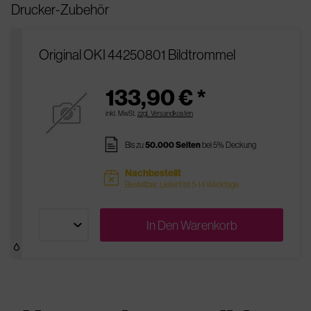
Drucker-Zubehör
Original OKI 44250801 Bildtrommel
133,90 € *
inkl. MwSt.
zzgl. Versandkosten
pages
Bis zu
50.000 Seiten
bei 5% Deckung
Nachbestellt
sold
Bestellbar, Lieferfrist 5-14 Werktage
In Den
Warenkorb