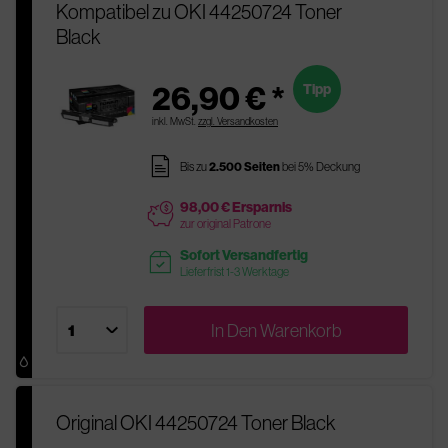
Kompatibel zu OKI 44250724 Toner
Black
26,90 € *
Tipp
inkl. MwSt.
zzgl. Versandkosten
pages
Bis zu
2.500 Seiten
bei 5% Deckung
98,00 € Ersparnis
price
zur original Patrone
Sofort Versandfertig
readytoship
Lieferfrist 1-3 Werktage
In Den
Warenkorb
Original OKI 44250724 Toner Black