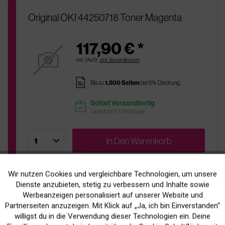
Original OKI 44250718 Toner Magenta
117,90 € *
inkl. MwSt.
zzgl. Versandkosten
pages
Bis zu
1.500 Seiten
bei 5% Deckung
Sofort Versandfertig
readytoship
Lieferfrist 1-3 Werktage
In Den
Warenkorb
Wir nutzen Cookies und vergleichbare Technologien, um unsere
Aktiv
Funktionale
Dienste anzubieten, stetig zu verbessern und Inhalte sowie
Original OKI 44250722 Toner Magenta
Werbeanzeigen personalisiert auf unserer Website und
Inaktiv
Marketing
Partnerseiten anzuzeigen. Mit Klick auf „Ja, ich bin Einverstanden“
85,90 € *
willigst du in die Verwendung dieser Technologien ein. Deine