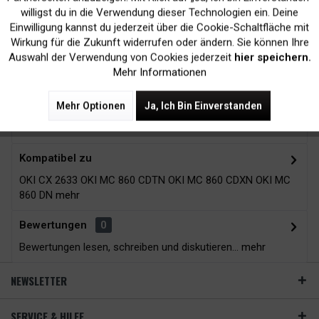
Kein Verlust der
Versand innerhalb von
willigst du in die Verwendung dieser Technologien ein. Deine
Druckergarantie
24H*
Einwilligung kannst du jederzeit über die Cookie-Schaltfläche mit
Inaktiv
Tracking
Wirkung für die Zukunft widerrufen oder ändern. Sie können Ihre
Auswahl der Verwendung von Cookies jederzeit
hier speichern.
Mehr Informationen
Zubehör
13
Mehr Optionen
Ja, Ich Bin Einverstanden
Beschreibung
Kompatibel zu
OKI CX 2633 OKI MC 860 CDTN OKI MC 860 CDXN OKI MC
860 DN
mehr
Bewertungen
0
Bewertungen lesen, schreiben und diskutieren...
mehr
NEWSLETTER
SERVICE & HILFE