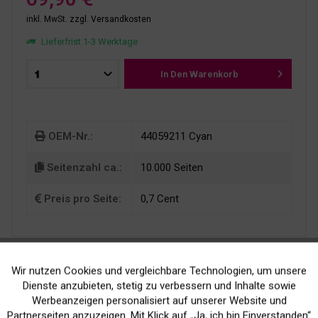
inkl. MwSt.
zzgl. Versandkosten
Lieferfrist 1-3 Werktage
In Den
Warenkorb
OEM-Nr.:
44059211 Cyan
Seitenzahl ca.:
10.000 Seiten
Preis pro Seite:
0,7 Cent
Wir nutzen Cookies und vergleichbare Technologien, um unsere
Aktiv
Funktionale
Dienste anzubieten, stetig zu verbessern und Inhalte sowie
Werbeanzeigen personalisiert auf unserer Website und
Inaktiv
Marketing
Partnerseiten anzuzeigen. Mit Klick auf „Ja, ich bin Einverstanden“