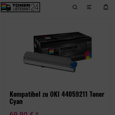
search
menu
cart
Kompatibel zu OKI 44059211 Toner
Cyan
69,90 € *