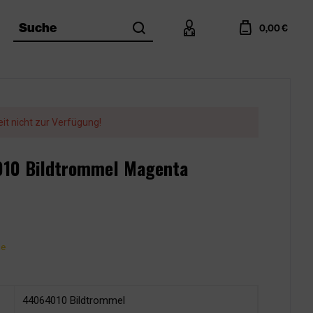
search
account
cart
Suche
0,00 €
eit nicht zur Verfügung!
010 Bildtrommel Magenta
ge
44064010 Bildtrommel