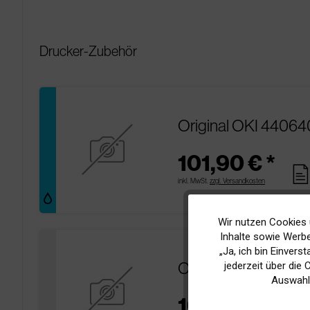
Drucker-Zubehör
Original OKI 44064
101,90 € *
page
inkl. MwSt.
zzgl. Versandkosten
Wir nutzen Cookies 
Funktionale
Inhalte sowie Werbe
„Ja, ich bin Einvers
Original OKI 434497
Marketing
jederzeit über die
Auswahl
167,90 € *
Tracking