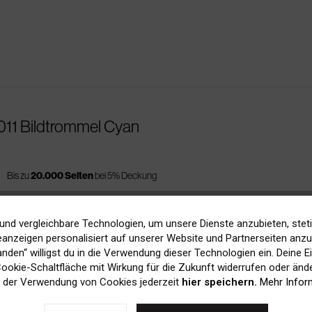
011 Bildtrommel Cyan
s
Bis zu
20.000 Seiten
bei 5% Deckung
und vergleichbare Technologien, um unsere Dienste anzubieten, stet
anzeigen personalisiert auf unserer Website und Partnerseiten anzuz
tanden“ willigst du in die Verwendung dieser Technologien ein. Deine E
05 Transfereinheit
 Cookie-Schaltfläche mit Wirkung für die Zukunft widerrufen oder ände
 der Verwendung von Cookies jederzeit
hier speichern.
Mehr Infor