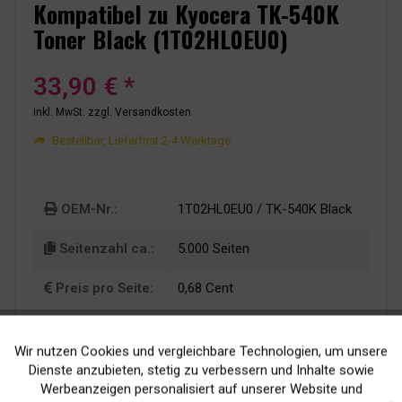
Kompatibel zu Kyocera TK-540K
Toner Black (1T02HL0EU0)
33,90 € *
inkl. MwSt.
zzgl. Versandkosten
Bestellbar, Lieferfrist 2-4 Werktage
OEM-Nr.:
1T02HL0EU0 / TK-540K Black
Seitenzahl ca.:
5.000 Seiten
Preis pro Seite:
0,68 Cent
Wir nutzen Cookies und vergleichbare Technologien, um unsere
Aktiv
Funktionale
Dienste anzubieten, stetig zu verbessern und Inhalte sowie
Werbeanzeigen personalisiert auf unserer Website und