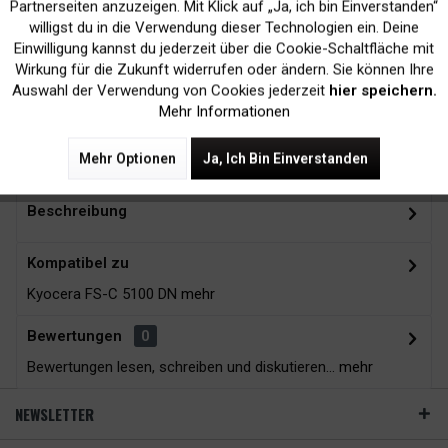
Inaktiv
Marketing
Partnerseiten anzuzeigen. Mit Klick auf „Ja, ich bin Einverstanden“
willigst du in die Verwendung dieser Technologien ein. Deine
Kein Verlust der
Versand innerhalb von
Einwilligung kannst du jederzeit über die Cookie-Schaltfläche mit
Inaktiv
Tracking
Wirkung für die Zukunft widerrufen oder ändern. Sie können Ihre
Druckergarantie
24H*
Auswahl der Verwendung von Cookies jederzeit
hier speichern.
Mehr Informationen
Zubehör
14
Mehr Optionen
Ja, Ich Bin Einverstanden
Beschreibung
Kompatibel zu
Kyocera FS-C 5100 DN
mehr
Bewertungen
0
Bewertungen lesen, schreiben und diskutieren...
mehr
NEWSLETTER