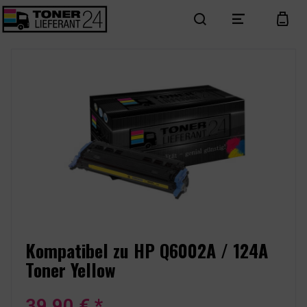
search
menu
cart
Kompatibel zu HP Q6002A / 124A
Toner Yellow
39,90 € *