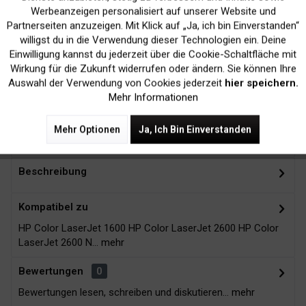
Werbeanzeigen personalisiert auf unserer Website und
Inaktiv
Marketing
Partnerseiten anzuzeigen. Mit Klick auf „Ja, ich bin Einverstanden“
willigst du in die Verwendung dieser Technologien ein. Deine
Einwilligung kannst du jederzeit über die Cookie-Schaltfläche mit
Kein Verlust der
Versand innerhalb von
Inaktiv
Tracking
Wirkung für die Zukunft widerrufen oder ändern. Sie können Ihre
Druckergarantie
24H*
Auswahl der Verwendung von Cookies jederzeit
hier speichern.
Mehr Informationen
Mehr Optionen
Ja, Ich Bin Einverstanden
Zubehör
8
Beschreibung
Kompatibel zu
HP Color LaserJet 1600 HP Color LaserJet 2600 HP Color
LaserJet 2600 N...
mehr
Bewertungen
0
Bewertungen lesen, schreiben und diskutieren...
mehr