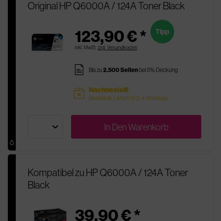
Original HP Q6000A / 124A Toner Black
123,90 € *
Tipp
inkl. MwSt.
zzgl. Versandkosten
pages
Bis zu
2.500 Seiten
bei 5% Deckung
Nachbestellt
sold
Bestellbar, Lieferfrist 2-4 Werktage
In Den
Warenkorb
Kompatibel zu HP Q6000A / 124A Toner
Black
39,90 € *