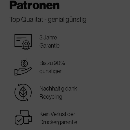
Patronen
Top Qualität - genial günstig
warranty_certificate
3 Jahre
Garantie
best_price
Bis zu 90%
günstiger
sustainable
Nachhaltig dank
Recycling
warranty
Kein Verlust der
Druckergarantie