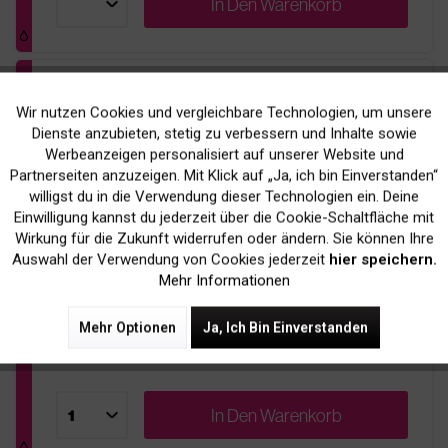
In Den
Warenkorb
Kompatibel zu HP Q6003A / 124A Toner
Wir nutzen Cookies und vergleichbare Technologien, um unsere
Aktiv
Funktionale
Magenta
Dienste anzubieten, stetig zu verbessern und Inhalte sowie
Werbeanzeigen personalisiert auf unserer Website und
39,90 € *
Inaktiv
Marketing
Partnerseiten anzuzeigen. Mit Klick auf „Ja, ich bin Einverstanden“
willigst du in die Verwendung dieser Technologien ein. Deine
inkl. MwSt.
zzgl. Versandkosten
Einwilligung kannst du jederzeit über die Cookie-Schaltfläche mit
Inaktiv
Tracking
Wirkung für die Zukunft widerrufen oder ändern. Sie können Ihre
pages
Bis zu
2.000 Seiten
bei 5% Deckung
Auswahl der Verwendung von Cookies jederzeit
hier speichern.
Mehr Informationen
34,00 € Ersparnis
price
zur original Patrone
Mehr Optionen
Ja, Ich Bin Einverstanden
Sofort Versandfertig
readytoship
Lieferfrist 1-3 Werktage
In Den
Warenkorb