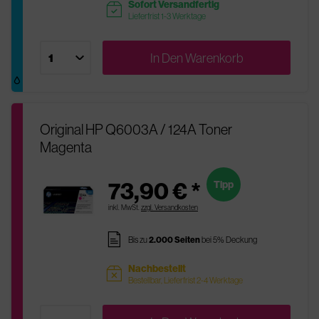
Sofort Versandfertig
readytoship
Lieferfrist 1-3 Werktage
In Den
Warenkorb
Original HP Q6003A / 124A Toner
Magenta
73,90 € *
Tipp
inkl. MwSt.
zzgl. Versandkosten
pages
Bis zu
2.000 Seiten
bei 5% Deckung
Nachbestellt
sold
Bestellbar, Lieferfrist 2-4 Werktage