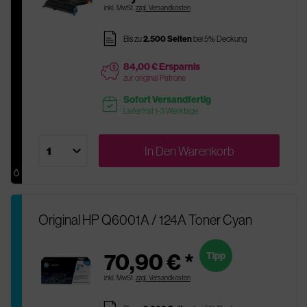
inkl. MwSt.
zzgl. Versandkosten
pages
Bis zu
2.500 Seiten
bei 5% Deckung
84,00 € Ersparnis
price
zur original Patrone
Sofort Versandfertig
readytoship
Lieferfrist 1-3 Werktage
In Den
Warenkorb
Original HP Q6001A / 124A Toner Cyan
70,90 € *
Tipp
inkl. MwSt.
zzgl. Versandkosten