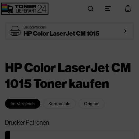
search
menu
cart
printer
Druckermodell
arrow_right
HP Color LaserJet CM 1015
HP Color LaserJet CM
1015 Toner kaufen
Im Vergleich
Kompatible
Original
Drucker Patronen