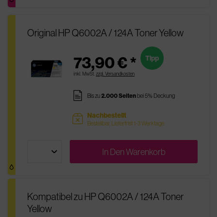
Original HP Q6002A / 124A Toner Yellow
73,90 € *
Tipp
inkl. MwSt.
zzgl. Versandkosten
pages
Bis zu
2.000 Seiten
bei 5% Deckung
Nachbestellt
sold
Bestellbar, Lieferfrist 1-3 Werktage
In Den
Warenkorb
Kompatibel zu HP Q6002A / 124A Toner
Yellow