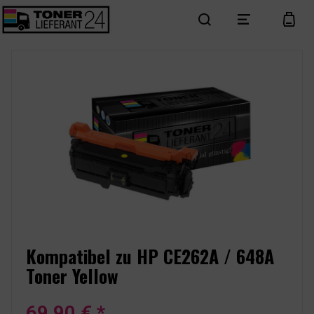
search
menu
cart
Kompatibel zu HP CE262A / 648A
Toner Yellow
69,90 € *