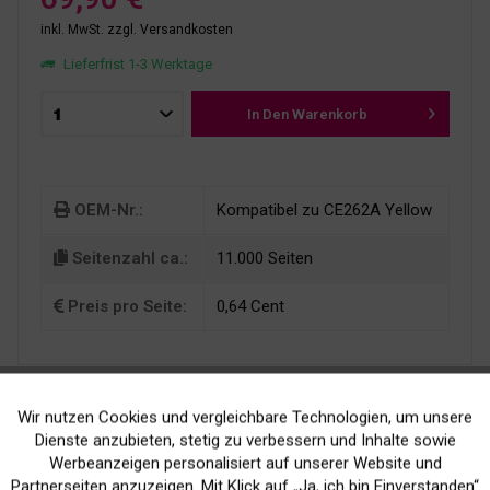
inkl. MwSt.
zzgl. Versandkosten
Lieferfrist 1-3 Werktage
In Den
Warenkorb
OEM-Nr.:
Kompatibel zu CE262A Yellow
Seitenzahl ca.:
11.000 Seiten
Preis pro Seite:
0,64 Cent
Wir nutzen Cookies und vergleichbare Technologien, um unsere
Aktiv
Funktionale
Dienste anzubieten, stetig zu verbessern und Inhalte sowie
Werbeanzeigen personalisiert auf unserer Website und
Inaktiv
Marketing
Partnerseiten anzuzeigen. Mit Klick auf „Ja, ich bin Einverstanden“