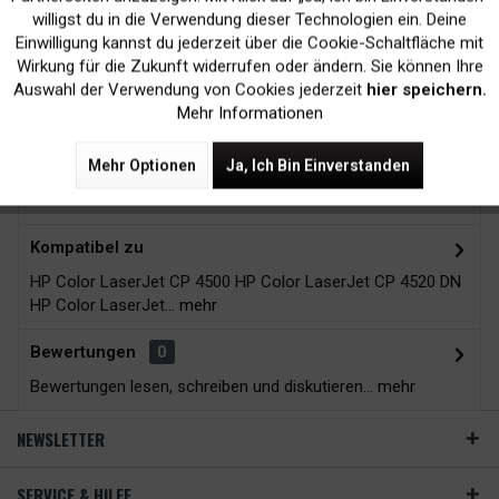
Kein Verlust der
Versand innerhalb von
willigst du in die Verwendung dieser Technologien ein. Deine
Druckergarantie
24H*
Einwilligung kannst du jederzeit über die Cookie-Schaltfläche mit
Inaktiv
Tracking
Wirkung für die Zukunft widerrufen oder ändern. Sie können Ihre
Auswahl der Verwendung von Cookies jederzeit
hier speichern.
Mehr Informationen
Zubehör
11
Mehr Optionen
Ja, Ich Bin Einverstanden
Beschreibung
Kompatibel zu
HP Color LaserJet CP 4500 HP Color LaserJet CP 4520 DN
HP Color LaserJet...
mehr
Bewertungen
0
Bewertungen lesen, schreiben und diskutieren...
mehr
NEWSLETTER
SERVICE & HILFE