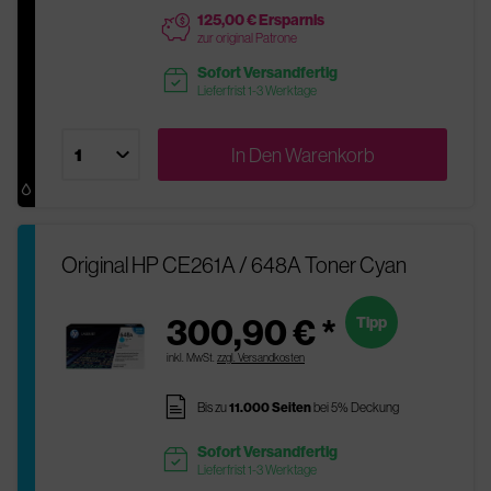
125,00 € Ersparnis
price
zur original Patrone
Sofort Versandfertig
readytoship
Lieferfrist 1-3 Werktage
In Den
Warenkorb
Original HP CE261A / 648A Toner Cyan
300,90 € *
Tipp
inkl. MwSt.
zzgl. Versandkosten
pages
Bis zu
11.000 Seiten
bei 5% Deckung
Sofort Versandfertig
readytoship
Lieferfrist 1-3 Werktage