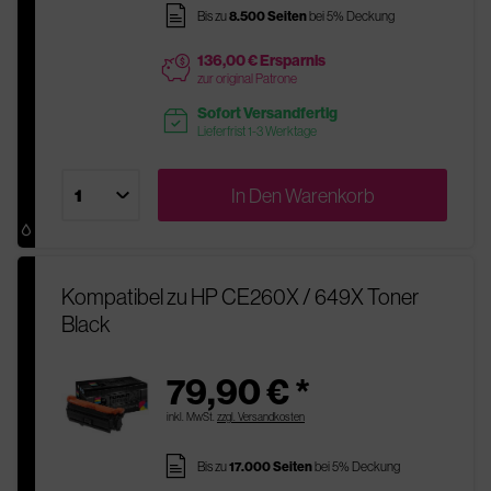
pages
Bis zu
8.500 Seiten
bei 5% Deckung
136,00 € Ersparnis
price
zur original Patrone
Sofort Versandfertig
readytoship
Lieferfrist 1-3 Werktage
In Den
Warenkorb
Kompatibel zu HP CE260X / 649X Toner
Black
79,90 € *
inkl. MwSt.
zzgl. Versandkosten
pages
Bis zu
17.000 Seiten
bei 5% Deckung