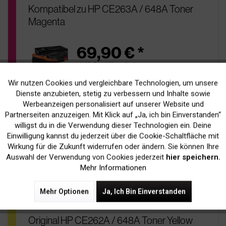
Kompatibel zu HP CE263A / 648A Toner
Magenta
69,90 € *
inkl. MwSt.
zzgl. Versandkosten
Wir nutzen Cookies und vergleichbare Technologien, um unsere
Aktiv
pages
Funktionale
Bis zu
11.000 Seiten
bei 5% Deckung
Dienste anzubieten, stetig zu verbessern und Inhalte sowie
Werbeanzeigen personalisiert auf unserer Website und
185,00 € Ersparnis
price
Inaktiv
Marketing
Partnerseiten anzuzeigen. Mit Klick auf „Ja, ich bin Einverstanden“
zur original Patrone
willigst du in die Verwendung dieser Technologien ein. Deine
Sofort Versandfertig
readytoship
Einwilligung kannst du jederzeit über die Cookie-Schaltfläche mit
Lieferfrist 1-3 Werktage
Inaktiv
Tracking
Wirkung für die Zukunft widerrufen oder ändern. Sie können Ihre
Auswahl der Verwendung von Cookies jederzeit
hier speichern.
Mehr Informationen
In Den
Warenkorb
Mehr Optionen
Ja, Ich Bin Einverstanden
Original HP CE262A / 648A Toner Yellow