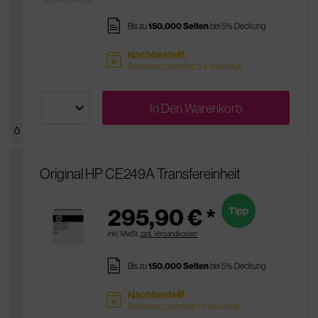
pages
Bis zu
150.000 Seiten
bei 5% Deckung
Nachbestellt
sold
Bestellbar, Lieferfrist 2-4 Werktage
In Den
Warenkorb
Original HP CE249A Transfereinheit
295,90 € *
Tipp
inkl. MwSt.
zzgl. Versandkosten
pages
Bis zu
150.000 Seiten
bei 5% Deckung
Nachbestellt
sold
Bestellbar, Lieferfrist 1-3 Werktage