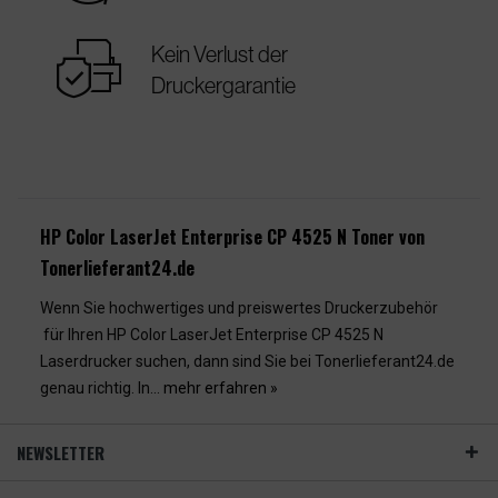
warranty
Kein Verlust der
Druckergarantie
HP Color LaserJet Enterprise CP 4525 N Toner von
Tonerlieferant24.de
Wenn Sie hochwertiges und preiswertes Druckerzubehör
für Ihren HP Color LaserJet Enterprise CP 4525 N
Laserdrucker suchen, dann sind Sie bei Tonerlieferant24.de
genau richtig. In...
mehr erfahren »
NEWSLETTER