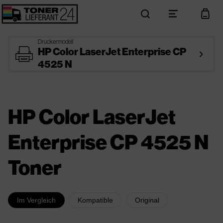
search
menu
cart
Druckermodell
printer
HP Color LaserJet Enterprise CP
arrow_right
4525 N
HP Color LaserJet
Enterprise CP 4525 N
Toner
Im Vergleich
Kompatible
Original