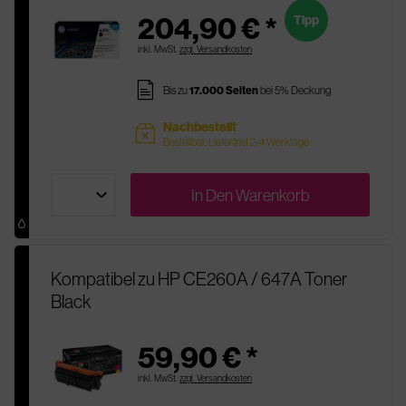
204,90 € *
Tipp
inkl. MwSt.
zzgl. Versandkosten
pages
Bis zu
17.000 Seiten
bei 5% Deckung
Nachbestellt
sold
Bestellbar, Lieferfrist 2-4 Werktage
In Den
Warenkorb
Kompatibel zu HP CE260A / 647A Toner
Black
59,90 € *
inkl. MwSt.
zzgl. Versandkosten