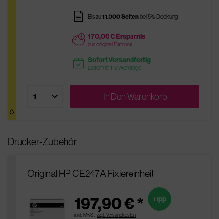
pages
Bis zu
11.000 Seiten
bei 5% Deckung
170,00 € Ersparnis
price
zur original Patrone
Sofort Versandfertig
readytoship
Lieferfrist 1-3 Werktage
In Den
Warenkorb
Drucker-Zubehör
Original HP CE247A Fixiereinheit
197,90 € *
Tipp
inkl. MwSt.
zzgl. Versandkosten