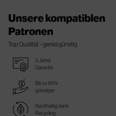
Unsere kompatiblen
Patronen
Top Qualität - genial günstig
warranty_certificate
3 Jahre
Garantie
best_price
Bis zu 90%
günstiger
sustainable
Nachhaltig dank
Recycling