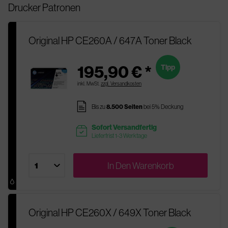
Drucker Patronen
Original HP CE260A / 647A Toner Black
195,90 € *
Tipp
inkl. MwSt.
zzgl. Versandkosten
pages
Bis zu
8.500 Seiten
bei 5% Deckung
Sofort Versandfertig
readytoship
Lieferfrist 1-3 Werktage
In Den
Warenkorb
Original HP CE260X / 649X Toner Black