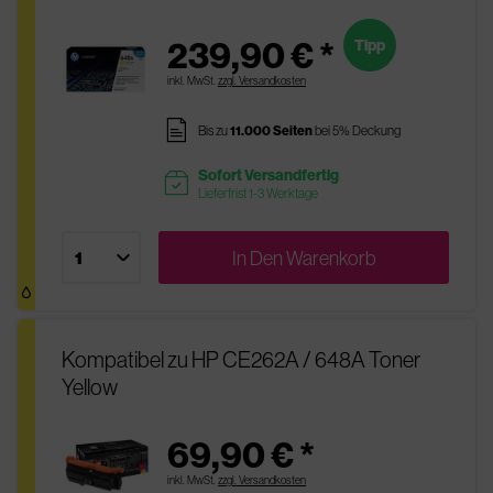
239,90 € *
Tipp
inkl. MwSt.
zzgl. Versandkosten
pages
Bis zu
11.000 Seiten
bei 5% Deckung
Sofort Versandfertig
readytoship
Lieferfrist 1-3 Werktage
In Den
Warenkorb
Kompatibel zu HP CE262A / 648A Toner
Yellow
69,90 € *
inkl. MwSt.
zzgl. Versandkosten