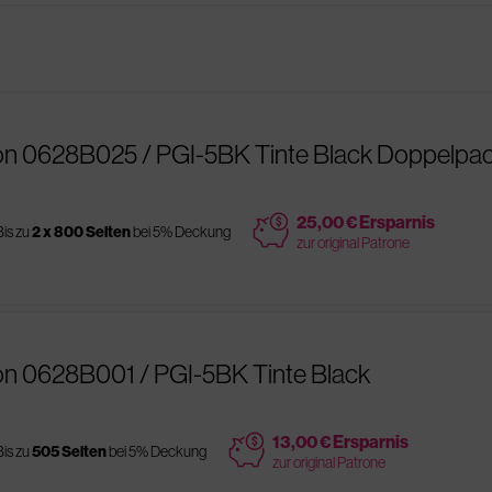
on 0628B025 / PGI-5BK Tinte Black Doppelpa
price
25,00 € Ersparnis
Bis zu
2 x 800 Seiten
bei 5% Deckung
zur original Patrone
n 0628B001 / PGI-5BK Tinte Black
price
13,00 € Ersparnis
Bis zu
505 Seiten
bei 5% Deckung
zur original Patrone