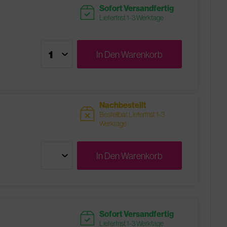
readytoship
Sofort Versandfertig
Lieferfrist 1-3 Werktage
In Den
Warenkorb
Nachbestellt
sold
Bestellbar, Lieferfrist 1-3
Werktage
In Den
Warenkorb
readytoship
Sofort Versandfertig
Lieferfrist 1-3 Werktage