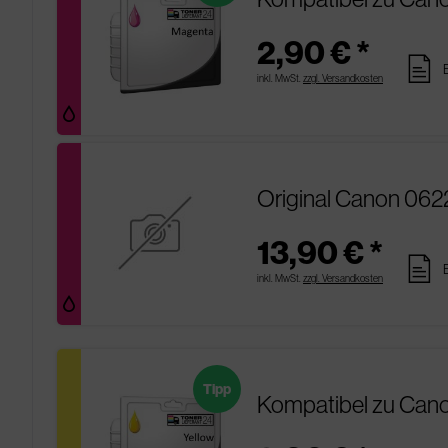
2,90 € *
pages
inkl. MwSt.
zzgl. Versandkosten
Original Canon 062
13,90 € *
pages
inkl. MwSt.
zzgl. Versandkosten
Tipp
Kompatibel zu Cano