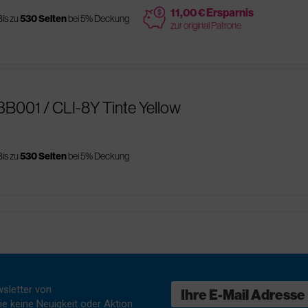
price
11,00 € Ersparnis
Bis zu
530 Seiten
bei 5% Deckung
zur original Patrone
3B001 / CLI-8Y Tinte Yellow
Bis zu
530 Seiten
bei 5% Deckung
sletter von
e keine Neuigkeit oder Aktion