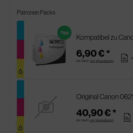
Patronen Packs
Tipp
Kompatibel zu Cano
6,90 € *
pages
inkl. MwSt.
zzgl. Versandkosten
Original Canon 062
40,90 € *
pages
inkl. MwSt.
zzgl. Versandkosten