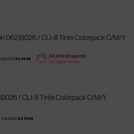
n 0621B026 / CLI-8 Tinte Colorpack C/M/Y
price
34,00 € Ersparnis
Kapazität
3 x 14 ml
zur original Patrone
1B026 / CLI-8 Tinte Colorpack C/M/Y
Kapazität
3 x 13 ml