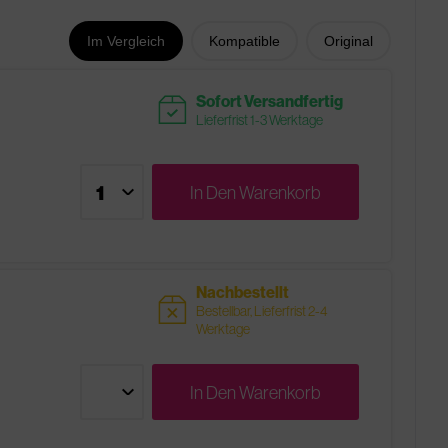
Im Vergleich
Kompatible
Original
readytoship
Sofort Versandfertig
Lieferfrist 1-3 Werktage
In Den
Warenkorb
Nachbestellt
sold
Bestellbar, Lieferfrist 2-4
Werktage
In Den
Warenkorb