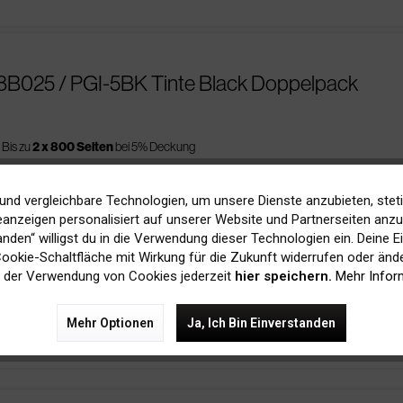
8B025 / PGI-5BK Tinte Black Doppelpack
Bis zu
2 x 800 Seiten
bei 5% Deckung
und vergleichbare Technologien, um unsere Dienste anzubieten, stet
anzeigen personalisiert auf unserer Website und Partnerseiten anzuz
tanden“ willigst du in die Verwendung dieser Technologien ein. Deine E
8B001 / PGI-5BK Tinte Black
 Cookie-Schaltfläche mit Wirkung für die Zukunft widerrufen oder ände
 der Verwendung von Cookies jederzeit
hier speichern.
Mehr Infor
Bis zu
505 Seiten
bei 5% Deckung
Mehr Optionen
Ja, Ich Bin Einverstanden