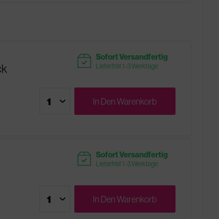
readytoship
Sofort Versandfertig
ck
Lieferfrist 1-3 Werktage
In Den
Warenkorb
readytoship
Sofort Versandfertig
Lieferfrist 1-3 Werktage
In Den
Warenkorb