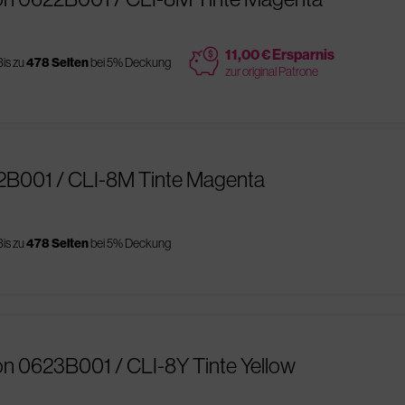
price
11,00 € Ersparnis
Bis zu
478 Seiten
bei 5% Deckung
zur original Patrone
2B001 / CLI-8M Tinte Magenta
Bis zu
478 Seiten
bei 5% Deckung
n 0623B001 / CLI-8Y Tinte Yellow