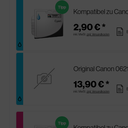
Tipp
Kompatibel zu Cano
2,90 € *
pages
inkl. MwSt.
zzgl. Versandkosten
Original Canon 062
13,90 € *
pages
inkl. MwSt.
zzgl. Versandkosten
Tipp
Kompatibel zu Can