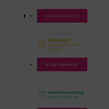
In Den
Warenkorb
Nachbestellt
sold
Bestellbar, Lieferfrist 2-4
Werktage
In Den
Warenkorb
readytoship
Sofort Versandfertig
Lieferfrist 1-3 Werktage