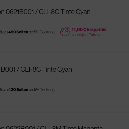
n 0621B001 / CLI-8C Tinte Cyan
price
11,00 € Ersparnis
Bis zu
420 Seiten
bei 5% Deckung
zur original Patrone
1B001 / CLI-8C Tinte Cyan
Bis zu
420 Seiten
bei 5% Deckung
on 0622B001 / CLI-8M Tinte Magenta