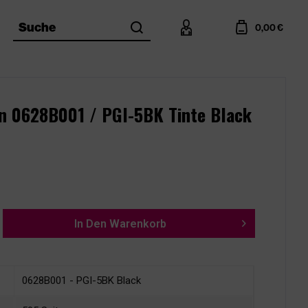
search
account
cart
Suche
0,00 €
n 0628B001 / PGI-5BK Tinte Black
In Den
Warenkorb
0628B001 - PGI-5BK Black