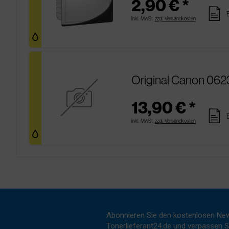
2,90 € *
pages
inkl. MwSt.
zzgl. Versandkosten
Original Canon 062
13,90 € *
pages
inkl. MwSt.
zzgl. Versandkosten
Abonnieren Sie den kostenlosen New
Tonerlieferant24.de und verpassen Si