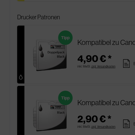
Drucker Patronen
Tipp
Kompatibel zu Can
4,90 € *
pages
inkl. MwSt.
zzgl. Versandkosten
Tipp
Kompatibel zu Cano
2,90 € *
pages
inkl. MwSt.
zzgl. Versandkosten