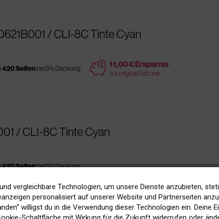
0621B001 / CLI-8C Tinte Cyan
price
11,00 € Ersparnis
u
420 Seiten
bei 5% Deckung
zur original Patrone
01 / CLI-8C Tinte Cyan
u
420 Seiten
bei 5% Deckung
und vergleichbare Technologien, um unsere Dienste anzubieten, stet
anzeigen personalisiert auf unserer Website und Partnerseiten anzuz
tanden“ willigst du in die Verwendung dieser Technologien ein. Deine E
 Cookie-Schaltfläche mit Wirkung für die Zukunft widerrufen oder ände