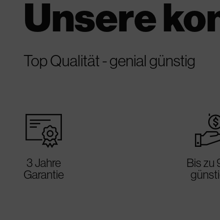
Unsere ko
Top Qualität - genial günstig
warranty_certificate
best_p
3 Jahre
Bis zu
Garantie
günst