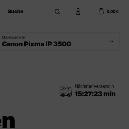
search
account
cart
Suche
0,00 €
Model auswählen
Nächster Versand in
shipping
en