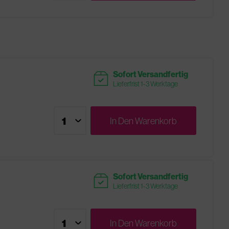
readytoship
Sofort Versandfertig
Lieferfrist 1-3 Werktage
In Den
Warenkorb
readytoship
Sofort Versandfertig
Lieferfrist 1-3 Werktage
In Den
Warenkorb