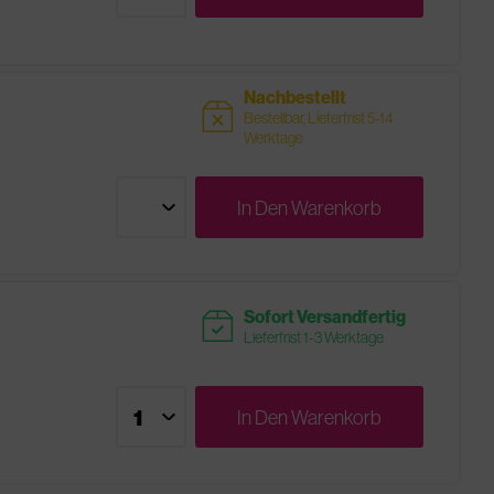
Nachbestellt
sold
Bestellbar, Lieferfrist 5-14
Werktage
In Den
Warenkorb
readytoship
Sofort Versandfertig
Lieferfrist 1-3 Werktage
In Den
Warenkorb