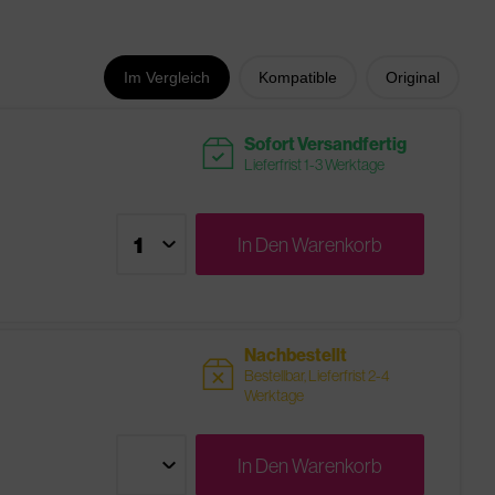
Im Vergleich
Kompatible
Original
readytoship
Sofort Versandfertig
Lieferfrist 1-3 Werktage
In Den
Warenkorb
Nachbestellt
sold
Bestellbar, Lieferfrist 2-4
Werktage
In Den
Warenkorb