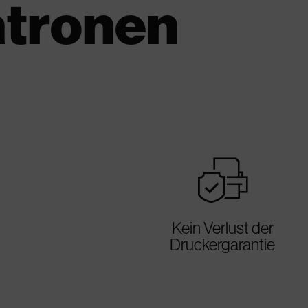
atronen
warranty
Kein Verlust der
Druckergarantie