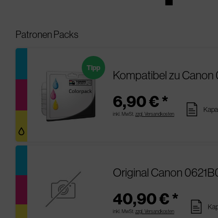
Patronen Packs
Tipp
Kompatibel zu Canon 
6,90 € *
pages
Kapa
inkl. MwSt.
zzgl. Versandkosten
Original Canon 0621B
40,90 € *
pages
Kap
inkl. MwSt.
zzgl. Versandkosten