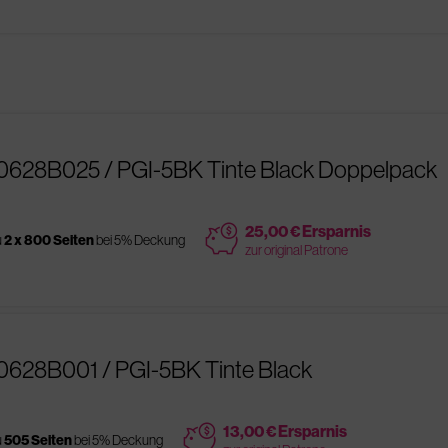
0628B025 / PGI-5BK Tinte Black Doppelpack
price
25,00 € Ersparnis
u
2 x 800 Seiten
bei 5% Deckung
zur original Patrone
0628B001 / PGI-5BK Tinte Black
price
13,00 € Ersparnis
u
505 Seiten
bei 5% Deckung