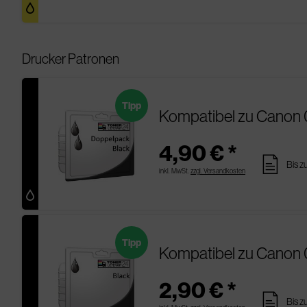
Drucker Patronen
Tipp
Kompatibel zu Canon 
4,90 € *
pages
Bis z
inkl. MwSt.
zzgl. Versandkosten
Tipp
Kompatibel zu Canon 
2,90 € *
pages
Bis z