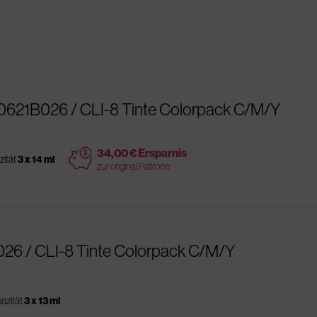
0621B026 / CLI-8 Tinte Colorpack C/M/Y
price
34,00 € Ersparnis
zität
3 x 14 ml
zur original Patrone
026 / CLI-8 Tinte Colorpack C/M/Y
azität
3 x 13 ml