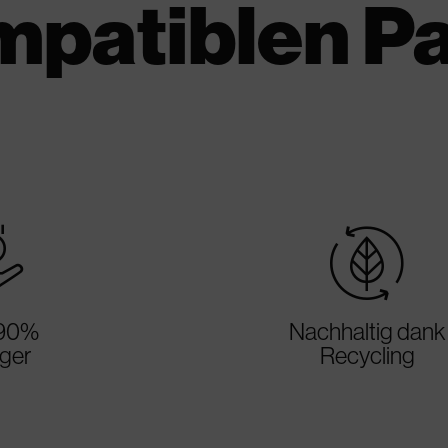
mpatiblen P
rice
sustainable
 90%
Nachhaltig dank
iger
Recycling