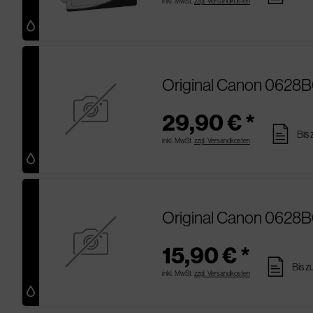
inkl. MwSt.
zzgl. Versandkosten
Original Canon 0628B
29,90 € *
pages
Bis 
inkl. MwSt.
zzgl. Versandkosten
Original Canon 0628B
15,90 € *
pages
Bis z
inkl. MwSt.
zzgl. Versandkosten