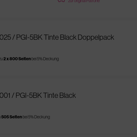
zur original Patrone
025 / PGI-5BK Tinte Black Doppelpack
zu
2 x 800 Seiten
bei 5% Deckung
001 / PGI-5BK Tinte Black
u
505 Seiten
bei 5% Deckung