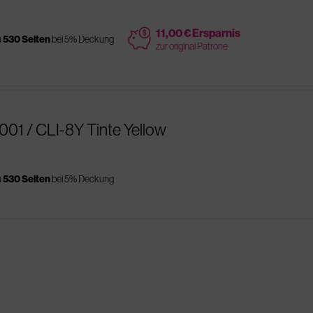
price
11,00 € Ersparnis
u
530 Seiten
bei 5% Deckung
zur original Patrone
01 / CLI-8Y Tinte Yellow
u
530 Seiten
bei 5% Deckung