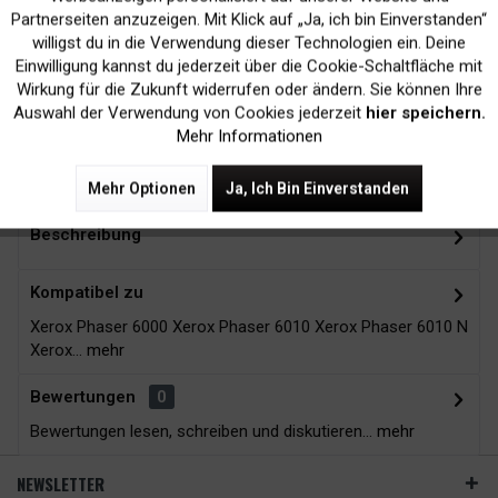
Inaktiv
Marketing
Partnerseiten anzuzeigen. Mit Klick auf „Ja, ich bin Einverstanden“
willigst du in die Verwendung dieser Technologien ein. Deine
Kein Verlust der
Versand innerhalb von
Einwilligung kannst du jederzeit über die Cookie-Schaltfläche mit
Druckergarantie
24H*
Inaktiv
Tracking
Wirkung für die Zukunft widerrufen oder ändern. Sie können Ihre
Auswahl der Verwendung von Cookies jederzeit
hier speichern.
Mehr Informationen
Zubehör
8
Mehr Optionen
Ja, Ich Bin Einverstanden
Beschreibung
Kompatibel zu
Xerox Phaser 6000 Xerox Phaser 6010 Xerox Phaser 6010 N
Xerox...
mehr
Bewertungen
0
Bewertungen lesen, schreiben und diskutieren...
mehr
NEWSLETTER