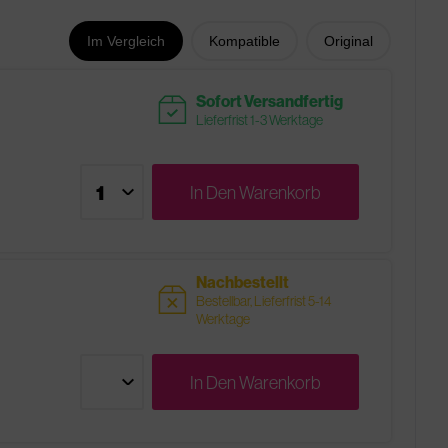
Im Vergleich
Kompatible
Original
readytoship
Sofort Versandfertig
Lieferfrist 1-3 Werktage
In Den
Warenkorb
Nachbestellt
sold
Bestellbar, Lieferfrist 5-14
Werktage
In Den
Warenkorb