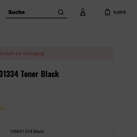
search
account
cart
Suche
0,00 €
eit nicht zur Verfügung!
R01334 Toner Black
age
106R01334 Black