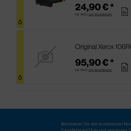
24,90 € *
pages
inkl. MwSt.
zzgl. Versandkosten
Original Xerox 106
95,90 € *
pages
inkl. MwSt.
zzgl. Versandkosten
Abonnieren Sie den kostenlosen New
Tonerlieferant24.de und verpassen Si