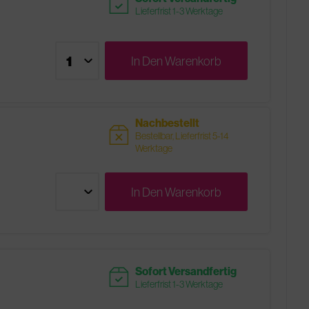
readytoship
Lieferfrist 1-3 Werktage
In Den
Warenkorb
Nachbestellt
sold
Bestellbar, Lieferfrist 5-14
Werktage
In Den
Warenkorb
readytoship
Sofort Versandfertig
Lieferfrist 1-3 Werktage