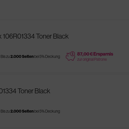
x 106R01334 Toner Black
price
87,00 € Ersparnis
Bis zu
2.000 Seiten
bei 5% Deckung
zur original Patrone
R01334 Toner Black
Bis zu
2.000 Seiten
bei 5% Deckung