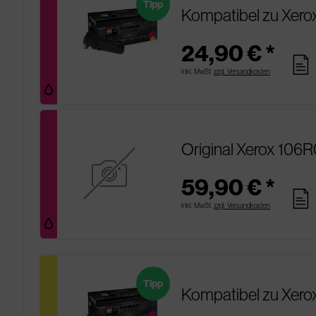
Tipp
Kompatibel zu Xer
24,90 € *
pages
inkl. MwSt.
zzgl. Versandkosten
Original Xerox 106
59,90 € *
pages
inkl. MwSt.
zzgl. Versandkosten
Tipp
Kompatibel zu Xero