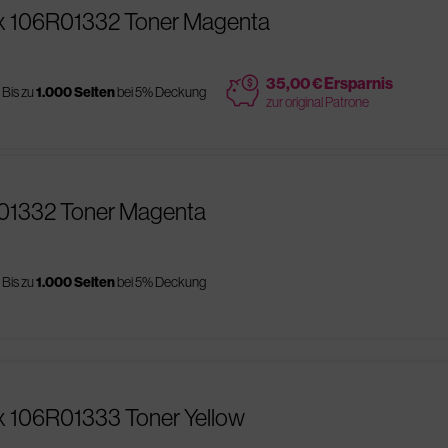
ox 106R01332 Toner Magenta
price
35,00 € Ersparnis
Bis zu
1.000 Seiten
bei 5% Deckung
zur original Patrone
R01332 Toner Magenta
Bis zu
1.000 Seiten
bei 5% Deckung
x 106R01333 Toner Yellow