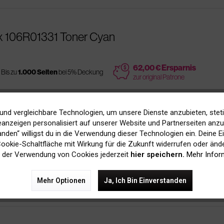
x 106R01331 Toner Cyan
price
62,00 € Ersparnis
Bis zu
1.000 Seiten
bei 5% Deckung
zur original Patrone
und vergleichbare Technologien, um unsere Dienste anzubieten, stet
anzeigen personalisiert auf unserer Website und Partnerseiten anzuz
R01331 Toner Cyan
tanden“ willigst du in die Verwendung dieser Technologien ein. Deine E
 Cookie-Schaltfläche mit Wirkung für die Zukunft widerrufen oder ände
 der Verwendung von Cookies jederzeit
hier speichern.
Mehr Infor
Bis zu
1.000 Seiten
bei 5% Deckung
Mehr Optionen
Ja, Ich Bin Einverstanden