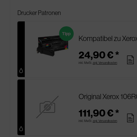
Drucker Patronen
Tipp
Kompatibel zu Xero
24,90 € *
pages
inkl. MwSt.
zzgl. Versandkosten
Original Xerox 106
111,90 € *
pages
inkl. MwSt.
zzgl. Versandkosten