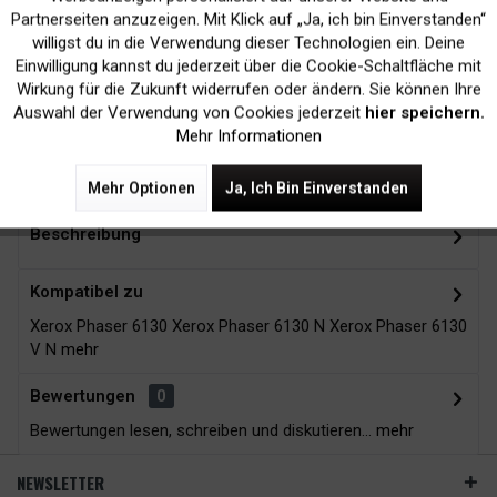
Inaktiv
Marketing
Partnerseiten anzuzeigen. Mit Klick auf „Ja, ich bin Einverstanden“
willigst du in die Verwendung dieser Technologien ein. Deine
Kein Verlust der
Versand innerhalb von
Einwilligung kannst du jederzeit über die Cookie-Schaltfläche mit
Druckergarantie
24H*
Inaktiv
Tracking
Wirkung für die Zukunft widerrufen oder ändern. Sie können Ihre
Auswahl der Verwendung von Cookies jederzeit
hier speichern.
Mehr Informationen
Zubehör
8
Mehr Optionen
Ja, Ich Bin Einverstanden
Beschreibung
Kompatibel zu
Xerox Phaser 6130 Xerox Phaser 6130 N Xerox Phaser 6130
V N
mehr
Bewertungen
0
Bewertungen lesen, schreiben und diskutieren...
mehr
NEWSLETTER