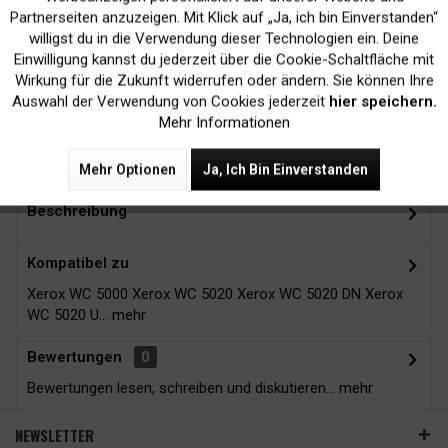
Inaktiv
Marketing
Partnerseiten anzuzeigen. Mit Klick auf „Ja, ich bin Einverstanden“
willigst du in die Verwendung dieser Technologien ein. Deine
Kein Verlust der
Versand innerhalb von
Einwilligung kannst du jederzeit über die Cookie-Schaltfläche mit
Druckergarantie
24H*
Inaktiv
Tracking
Wirkung für die Zukunft widerrufen oder ändern. Sie können Ihre
Auswahl der Verwendung von Cookies jederzeit
hier speichern.
Mehr Informationen
Zubehör
2
Mehr Optionen
Ja, Ich Bin Einverstanden
Beschreibung
Kompatibel zu
Xerox WC 5000 Xerox WC 5020 Xerox WC 5020 DN Xerox
WC 5020 U...
mehr
Bewertungen
0
Bewertungen lesen, schreiben und diskutieren...
mehr
NEWSLETTER