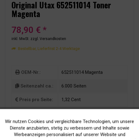
Original Utax 652511014 Toner
Magenta
78,90 € *
inkl. MwSt.
zzgl. Versandkosten
Bestellbar, Lieferfrist 2-4 Werktage
OEM-Nr.:
652511014 Magenta
Seitenzahl ca.:
6.000 Seiten
Preis pro Seite:
1,32 Cent
Wir nutzen Cookies und vergleichbare Technologien, um unsere
Aktiv
Funktionale
Dienste anzubieten, stetig zu verbessern und Inhalte sowie
Werbeanzeigen personalisiert auf unserer Website und