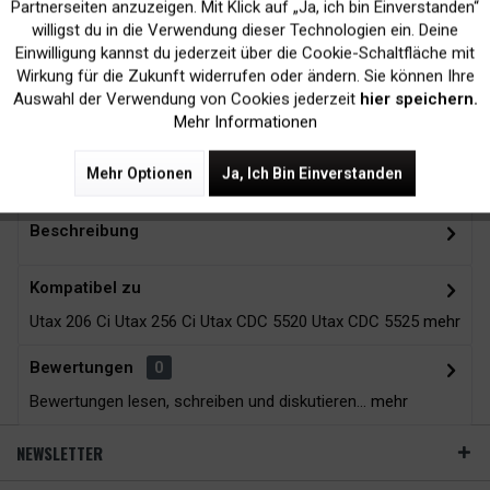
Inaktiv
Marketing
Partnerseiten anzuzeigen. Mit Klick auf „Ja, ich bin Einverstanden“
willigst du in die Verwendung dieser Technologien ein. Deine
Kein Verlust der
Versand innerhalb von
Einwilligung kannst du jederzeit über die Cookie-Schaltfläche mit
Inaktiv
Tracking
Wirkung für die Zukunft widerrufen oder ändern. Sie können Ihre
Druckergarantie
24H*
Auswahl der Verwendung von Cookies jederzeit
hier speichern.
Mehr Informationen
Zubehör
4
Mehr Optionen
Ja, Ich Bin Einverstanden
Beschreibung
Kompatibel zu
Utax 206 Ci Utax 256 Ci Utax CDC 5520 Utax CDC 5525
mehr
Bewertungen
0
Bewertungen lesen, schreiben und diskutieren...
mehr
NEWSLETTER