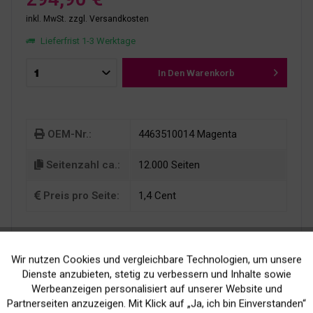
inkl. MwSt.
zzgl. Versandkosten
Lieferfrist 1-3 Werktage
In Den
Warenkorb
OEM-Nr.:
4463510014 Magenta
Seitenzahl ca.:
12.000 Seiten
Preis pro Seite:
1,4 Cent
Wir nutzen Cookies und vergleichbare Technologien, um unsere
Aktiv
Funktionale
Dienste anzubieten, stetig zu verbessern und Inhalte sowie
Werbeanzeigen personalisiert auf unserer Website und
Inaktiv
Marketing
Partnerseiten anzuzeigen. Mit Klick auf „Ja, ich bin Einverstanden“