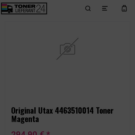
search
menu
cart
Original Utax 4463510014 Toner
Magenta
294,90 € *