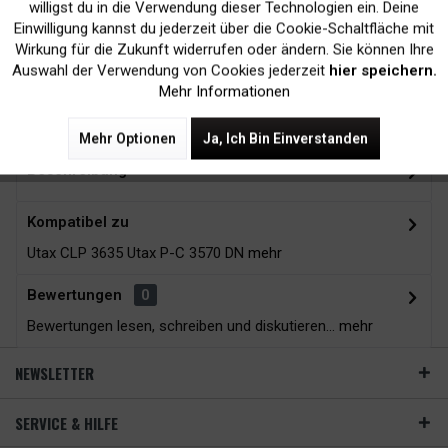
Kein Verlust der
Versand innerhalb von
willigst du in die Verwendung dieser Technologien ein. Deine
Einwilligung kannst du jederzeit über die Cookie-Schaltfläche mit
Druckergarantie
24H*
Inaktiv
Tracking
Wirkung für die Zukunft widerrufen oder ändern. Sie können Ihre
Auswahl der Verwendung von Cookies jederzeit
hier speichern.
Mehr Informationen
Zubehör
4
Mehr Optionen
Ja, Ich Bin Einverstanden
Beschreibung
Kompatibel zu
Utax CLP 3635 Utax P-C 3570 DN
mehr
Bewertungen
0
Bewertungen lesen, schreiben und diskutieren...
mehr
NEWSLETTER
SERVICE & HILFE