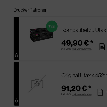
Drucker Patronen
Tipp
Kompatibel zu Utax
49,90 € *
pages
inkl. MwSt.
zzgl. Versandkosten
Original Utax 44521
91,20 € *
pages
inkl. MwSt.
zzgl. Versandkosten