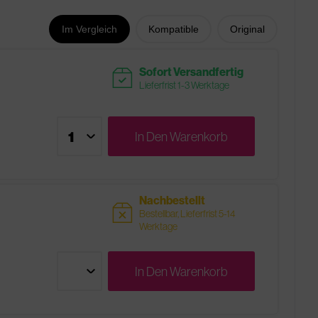
Im Vergleich
Kompatible
Original
readytoship
Sofort Versandfertig
Lieferfrist 1-3 Werktage
In Den
Warenkorb
Nachbestellt
sold
Bestellbar, Lieferfrist 5-14
Werktage
In Den
Warenkorb