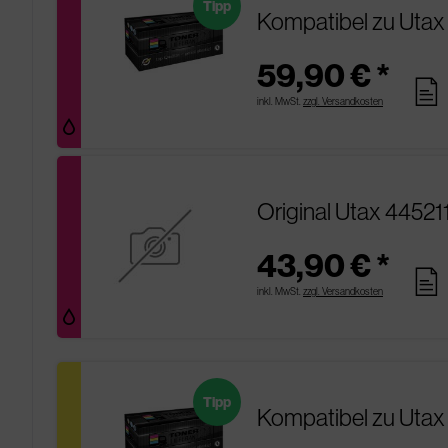
Tipp
Kompatibel zu Uta
59,90 € *
pages
inkl. MwSt.
zzgl. Versandkosten
Original Utax 4452
43,90 € *
pages
inkl. MwSt.
zzgl. Versandkosten
Tipp
Kompatibel zu Utax