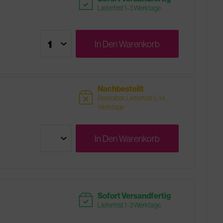
readytoship
Lieferfrist 1-3 Werktage
In Den
Warenkorb
Nachbestellt
sold
Bestellbar, Lieferfrist 5-14
Werktage
In Den
Warenkorb
readytoship
Sofort Versandfertig
Lieferfrist 1-3 Werktage