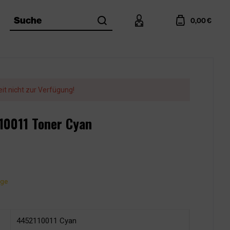
search
account
cart
Suche
0,00 €
eit nicht zur Verfügung!
110011 Toner Cyan
age
4452110011 Cyan