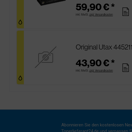
59,90 € *
pages
inkl. MwSt.
zzgl. Versandkosten
Original Utax 44521
43,90 € *
pages
inkl. MwSt.
zzgl. Versandkosten
Abonnieren Sie den kostenlosen New
Tonerlieferant24.de und verpassen Si