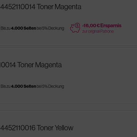
x 4452110014 Toner Magenta
price
-16,00 € Ersparnis
Bis zu
4.000 Seiten
bei 5% Deckung
zur original Patrone
110014 Toner Magenta
Bis zu
4.000 Seiten
bei 5% Deckung
 4452110016 Toner Yellow