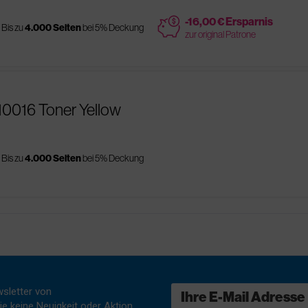
price
-16,00 € Ersparnis
Bis zu
4.000 Seiten
bei 5% Deckung
zur original Patrone
10016 Toner Yellow
Bis zu
4.000 Seiten
bei 5% Deckung
sletter von
e keine Neuigkeit oder Aktion