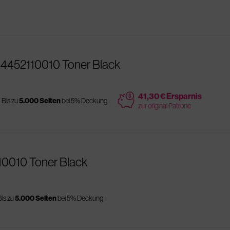
 4452110010 Toner Black
price
41,30 € Ersparnis
Bis zu
5.000 Seiten
bei 5% Deckung
zur original Patrone
10010 Toner Black
Bis zu
5.000 Seiten
bei 5% Deckung