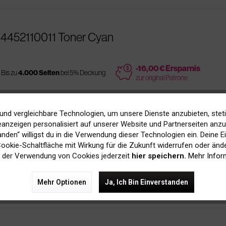
 4452110011 Toner Cyan
price
-16,00 € Ersparnis
Bis zu
4.000 Seiten
bei 5% Deckung
zur original Patrone
und vergleichbare Technologien, um unsere Dienste anzubieten, stet
anzeigen personalisiert auf unserer Website und Partnerseiten anzuz
110011 Toner Cyan
tanden“ willigst du in die Verwendung dieser Technologien ein. Deine E
 Cookie-Schaltfläche mit Wirkung für die Zukunft widerrufen oder ände
 der Verwendung von Cookies jederzeit
hier speichern.
Mehr Infor
Bis zu
4.000 Seiten
bei 5% Deckung
Mehr Optionen
Ja, Ich Bin Einverstanden