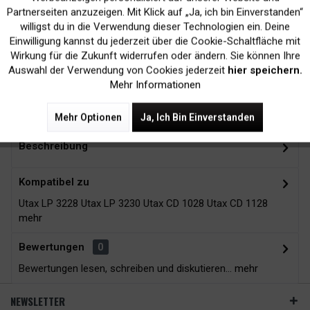
Inaktiv
Marketing
Partnerseiten anzuzeigen. Mit Klick auf „Ja, ich bin Einverstanden“
willigst du in die Verwendung dieser Technologien ein. Deine
Kein Verlust der
Versand innerhalb von
Einwilligung kannst du jederzeit über die Cookie-Schaltfläche mit
Druckergarantie
24H*
Inaktiv
Tracking
Wirkung für die Zukunft widerrufen oder ändern. Sie können Ihre
Auswahl der Verwendung von Cookies jederzeit
hier speichern.
Mehr Informationen
Zubehör
3
Mehr Optionen
Ja, Ich Bin Einverstanden
Beschreibung
Kompatibel zu
Utax LP 3228 Utax LP 3230 Utax CD 1028 Utax CD 1128
mehr
Bewertungen
0
Bewertungen lesen, schreiben und diskutieren...
mehr
NEWSLETTER