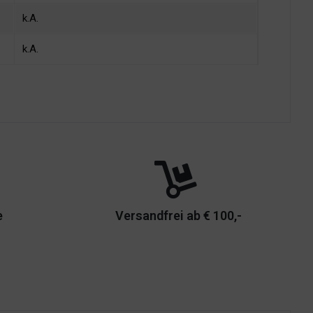
k.A.
k.A.
e
Versandfrei ab € 100,-