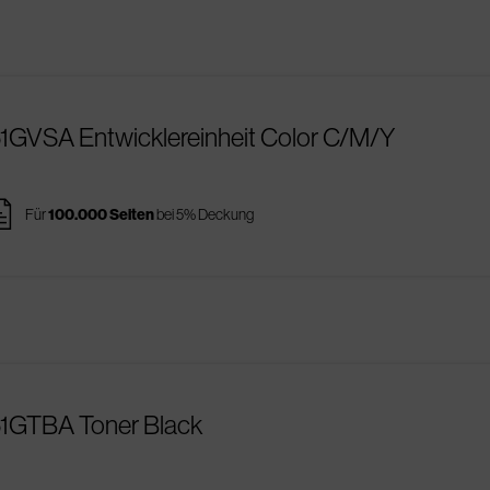
51GVSA Entwicklereinheit Color C/M/Y
ges
Für
100.000 Seiten
bei 5% Deckung
51GTBA Toner Black