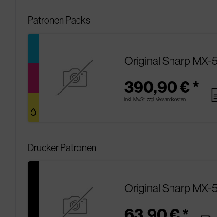
Patronen Packs
Original Sharp MX-
390,90 € *
pa
inkl. MwSt.
zzgl. Versandkosten
Drucker Patronen
Original Sharp MX-
63,90 € *