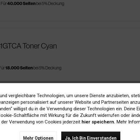
Für
40.000 Seiten
bei 5% Deckung
-51GTCA Toner Cyan
Für
18.000 Seiten
bei 5% Deckung
und vergleichbare Technologien, um unsere Dienste anzubieten, stet
anzeigen personalisiert auf unserer Website und Partnerseiten anzuz
-51GTMA Toner Magenta
tanden“ willigst du in die Verwendung dieser Technologien ein. Deine E
 Cookie-Schaltfläche mit Wirkung für die Zukunft widerrufen oder ände
 der Verwendung von Cookies jederzeit
hier speichern.
Mehr Infor
Für
18.000 Seiten
bei 5% Deckung
Mehr Optionen
Ja, Ich Bin Einverstanden