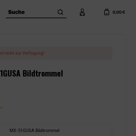
search
account
cart
Suche
0,00 €
eit nicht zur Verfügung!
51GUSA Bildtrommel
ge
MX-51GUSA Bildtrommel