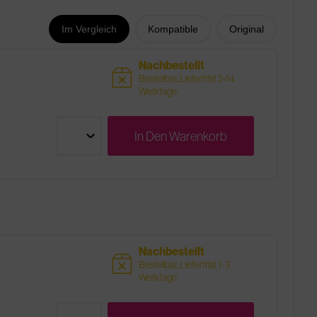
Im Vergleich
Kompatible
Original
Nachbestellt
sold
Bestellbar, Lieferfrist 5-14
Werktage
In Den
Warenkorb
Nachbestellt
sold
Bestellbar, Lieferfrist 1-3
Werktage