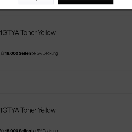
51GTYA Toner Yellow
Für
18.000 Seiten
bei 5% Deckung
51GTYA Toner Yellow
Für
18.000 Seiten
bei 5% Deckung