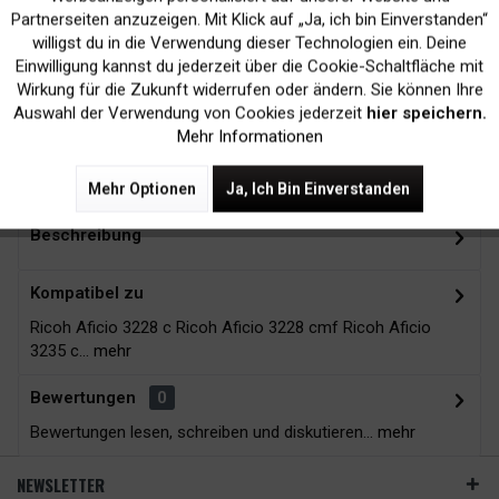
Inaktiv
Marketing
Partnerseiten anzuzeigen. Mit Klick auf „Ja, ich bin Einverstanden“
willigst du in die Verwendung dieser Technologien ein. Deine
Kein Verlust der
Versand innerhalb von
Einwilligung kannst du jederzeit über die Cookie-Schaltfläche mit
Druckergarantie
24H*
Inaktiv
Tracking
Wirkung für die Zukunft widerrufen oder ändern. Sie können Ihre
Auswahl der Verwendung von Cookies jederzeit
hier speichern.
Mehr Informationen
Zubehör
4
Mehr Optionen
Ja, Ich Bin Einverstanden
Beschreibung
Kompatibel zu
Ricoh Aficio 3228 c Ricoh Aficio 3228 cmf Ricoh Aficio
3235 c...
mehr
Bewertungen
0
Bewertungen lesen, schreiben und diskutieren...
mehr
NEWSLETTER