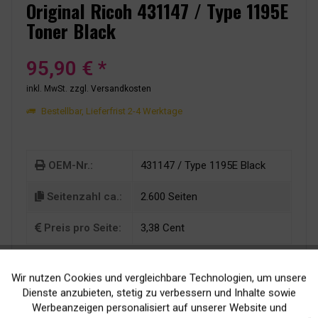
Original Ricoh 431147 / Type 1195E
Toner Black
95,90 € *
inkl. MwSt.
zzgl. Versandkosten
Bestellbar, Lieferfrist 2-4 Werktage
OEM-Nr.:
431147 / Type 1195E Black
Seitenzahl ca.:
2.600 Seiten
Preis pro Seite:
3,38 Cent
Wir nutzen Cookies und vergleichbare Technologien, um unsere
Aktiv
Funktionale
Dienste anzubieten, stetig zu verbessern und Inhalte sowie
Werbeanzeigen personalisiert auf unserer Website und