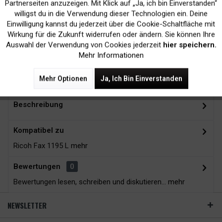
Inaktiv
Marketing
Partnerseiten anzuzeigen. Mit Klick auf „Ja, ich bin Einverstanden“
willigst du in die Verwendung dieser Technologien ein. Deine
Kein Verlust der
Versand innerhalb von
Einwilligung kannst du jederzeit über die Cookie-Schaltfläche mit
Inaktiv
Tracking
Wirkung für die Zukunft widerrufen oder ändern. Sie können Ihre
Druckergarantie
24H*
Auswahl der Verwendung von Cookies jederzeit
hier speichern.
Mehr Informationen
Zubehör
2
Mehr Optionen
Ja, Ich Bin Einverstanden
Beschreibung
Kompatibel zu
Ricoh Fax 1195 L
mehr
Bewertungen
0
Bewertungen lesen, schreiben und diskutieren...
mehr
NEWSLETTER