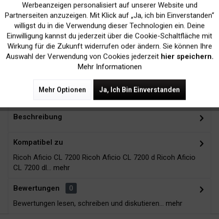
Werbeanzeigen personalisiert auf unserer Website und
Inaktiv
Marketing
Partnerseiten anzuzeigen. Mit Klick auf „Ja, ich bin Einverstanden“
willigst du in die Verwendung dieser Technologien ein. Deine
Einwilligung kannst du jederzeit über die Cookie-Schaltfläche mit
Kein Verlust der
Versand innerhalb von
Inaktiv
Tracking
Wirkung für die Zukunft widerrufen oder ändern. Sie können Ihre
Druckergarantie
24H*
Auswahl der Verwendung von Cookies jederzeit
hier speichern.
Mehr Informationen
Mehr Optionen
Ja, Ich Bin Einverstanden
Zubehör
9
Beschreibung
Kompatibel zu
Ricoh Aficio CL 7200 Ricoh Aficio CL 7200 d Ricoh Aficio
CL 7200 dl...
mehr
Bewertungen
0
Bewertungen lesen, schreiben und diskutieren...
mehr