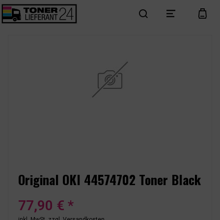
search
menu
cart
Original OKI 44574702 Toner Black
77,90 € *
inkl. MwSt.
zzgl. Versandkosten