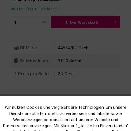
Lieferfrist 1-3 Werktage
In Den
Warenkorb
OEM-Nr.:
44574702 Black
Seitenzahl ca.:
3.000 Seiten
Preis pro Seite:
2,7 Cent
Wir nutzen Cookies und vergleichbare Technologien, um unsere
Aktiv
Funktionale
Dienste anzubieten, stetig zu verbessern und Inhalte sowie
Werbeanzeigen personalisiert auf unserer Website und
Kein Verlust der
Versand innerhalb von
Inaktiv
Marketing
Partnerseiten anzuzeigen. Mit Klick auf „Ja, ich bin Einverstanden“