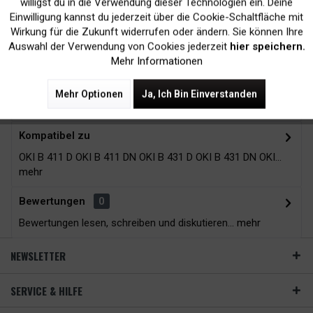
Druckergarantie
24H*
willigst du in die Verwendung dieser Technologien ein. Deine
Einwilligung kannst du jederzeit über die Cookie-Schaltfläche mit
Inaktiv
Tracking
Wirkung für die Zukunft widerrufen oder ändern. Sie können Ihre
Auswahl der Verwendung von Cookies jederzeit
hier speichern.
Mehr Informationen
Zubehör
4
Mehr Optionen
Ja, Ich Bin Einverstanden
Beschreibung
Kompatibel zu
OKI B 411 D OKI B 411 DN OKI B 431 D OKI B 431 DN OKI...
mehr
Bewertungen
0
Bewertungen lesen, schreiben und diskutieren...
mehr
NEWSLETTER
SERVICE & HILFE