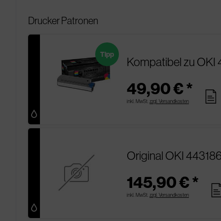
Drucker Patronen
Tipp
Kompatibel zu OKI 
49,90 € *
pages
inkl. MwSt.
zzgl. Versandkosten
Original OKI 44318
145,90 € *
pag
inkl. MwSt.
zzgl. Versandkosten