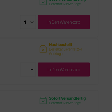
readytoship
Lieferfrist 1-3 Werktage
In Den
Warenkorb
Nachbestellt
sold
Bestellbar, Lieferfrist 2-4
Werktage
In Den
Warenkorb
readytoship
Sofort Versandfertig
Lieferfrist 1-3 Werktage