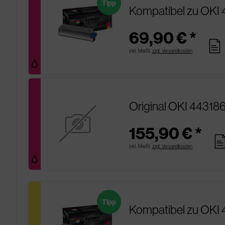
Tipp
Kompatibel zu OKI
69,90 € *
pages
inkl. MwSt.
zzgl. Versandkosten
Original OKI 44318
155,90 € *
pag
inkl. MwSt.
zzgl. Versandkosten
Tipp
Kompatibel zu OKI 