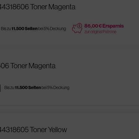
 44318606 Toner Magenta
price
86,00 € Ersparnis
Bis zu
11.500 Seiten
bei 5% Deckung
zur original Patrone
606 Toner Magenta
es
Bis zu
11.500 Seiten
bei 5% Deckung
44318605 Toner Yellow