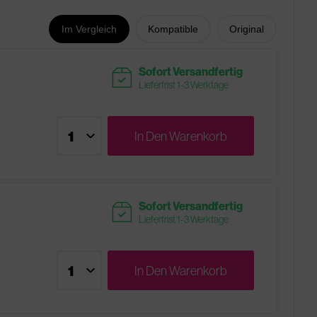
Im Vergleich
Kompatible
Original
readytoship
Sofort Versandfertig
Lieferfrist 1-3 Werktage
In Den
Warenkorb
readytoship
Sofort Versandfertig
Lieferfrist 1-3 Werktage
In Den
Warenkorb