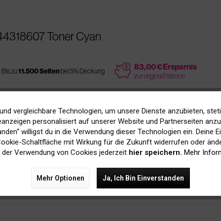
 44318607 Toner Cyan
price
83,00 € Ersparnis
Bis zu
11.500 Seiten
bei 5% Deckung
zur original Patrone
und vergleichbare Technologien, um unsere Dienste anzubieten, stet
anzeigen personalisiert auf unserer Website und Partnerseiten anzuz
607 Toner Cyan
tanden“ willigst du in die Verwendung dieser Technologien ein. Deine E
 Cookie-Schaltfläche mit Wirkung für die Zukunft widerrufen oder ände
 der Verwendung von Cookies jederzeit
hier speichern.
Mehr Infor
es
Bis zu
11.500 Seiten
bei 5% Deckung
Mehr Optionen
Ja, Ich Bin Einverstanden