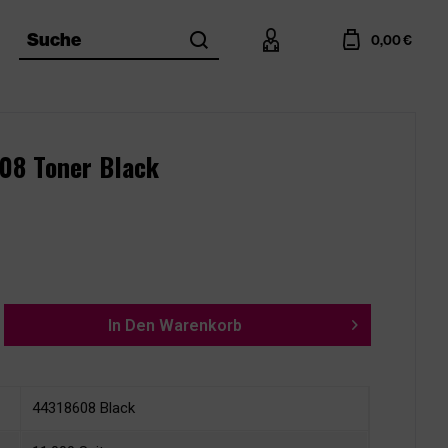
search
account
cart
Suche
0,00 €
608 Toner Black
In Den
Warenkorb
44318608 Black